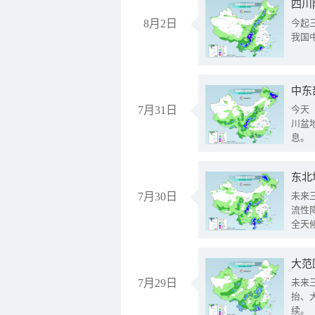
8月2日
今起
我国
中东
7月31日
今天
川盆
息。
东北
7月30日
未来
流性
全天
大范
7月29日
未来
抬、
续。