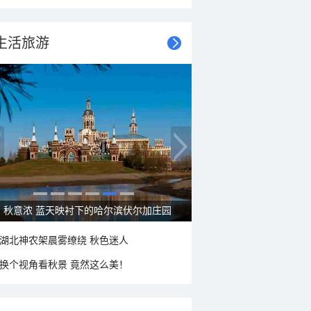
生活旅游
大美新疆—帕米尔高原好风光
湖北神农架晨雾缭绕 秋色迷人
换个视角看秋景 竟然这么美！