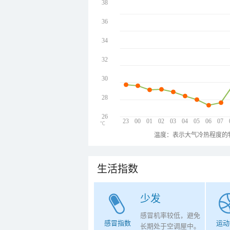
38
36
34
32
30
28
26
23
00
01
02
03
04
05
06
07
℃
温度：表示大气冷热程度的
生活指数
少发
感冒机率较低，避免
感冒指数
运动
长期处于空调屋中。