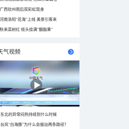
广西钦州雨后双彩虹现身
河南洛阳“花海”上线 美景引客来
秋来栾树红 枝头挂满“胭脂果”
天气视频
东北的异常闷热持续到什么时候
台风“白海豚”为什么会报出两条路径？