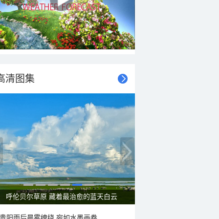
高清图集
一组图感受水中消暑快乐瞬间
贵阳雨后晨雾缭绕 宛如水墨画卷