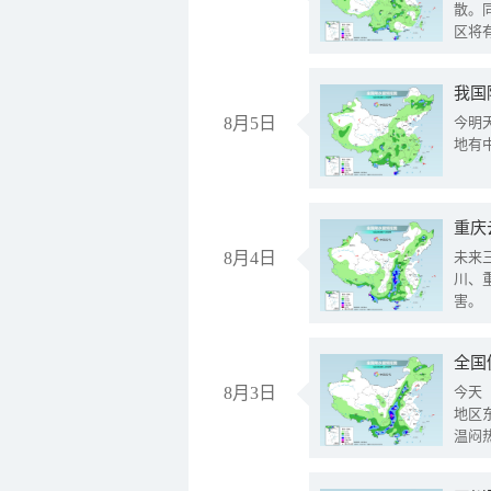
散。
区将
我国
8月5日
今明
地有
重庆
8月4日
未来
川、
害。
全国
8月3日
今天
地区
温闷