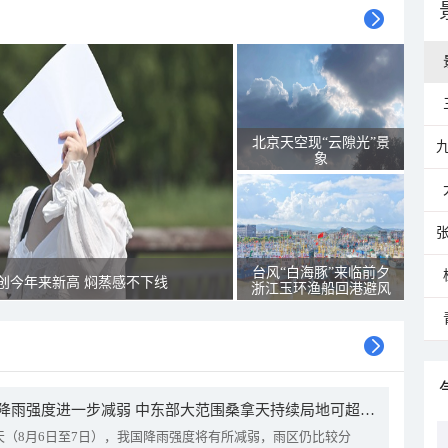
北京天空现“云隙光”景
象
台风“白海豚”来临前夕
创今年来新高 焖蒸感不下线
浙江玉环渔船回港避风
我国降雨强度进一步减弱 中东部大范围桑拿天持续局地可超38℃
天（8月6日至7日），我国降雨强度将有所减弱，雨区仍比较分