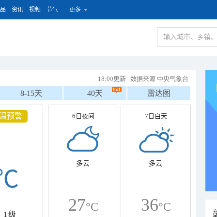
品
资讯
视频
节气
更多
18:00更新
|
数据来源 中央气象台
8-15天
40天
雷达图
温预警
6日夜间
7日白天
多云
多云
℃
27
36
°C
°C
1级