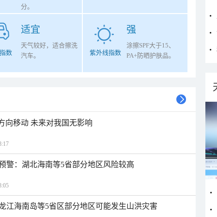
分。
适宜
强
天气较好，适合擦洗
涂擦SPF大于15、
指数
紫外线指数
汽车。
PA+防晒护肤品。
北方向移动 未来对我国无影响
:17
预警：湖北海南等5省部分地区风险较高
:05
龙江海南岛等5省区部分地区可能发生山洪灾害