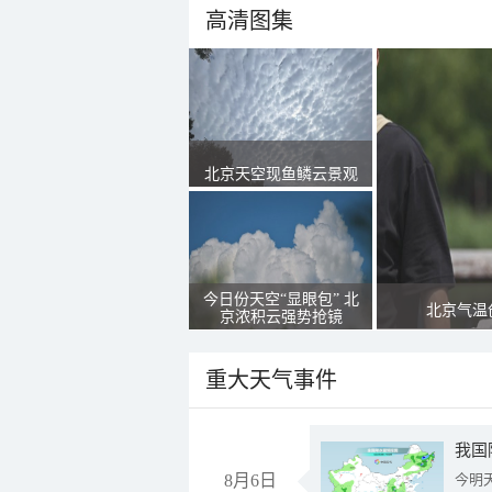
高清图集
北京天空现鱼鳞云景观
今日份天空“显眼包” 北
北京气温
京浓积云强势抢镜
重大天气事件
8月6日
今明