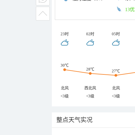
13优
23时
02时
05时
30℃
28℃
27℃
北风
西北风
北风
<3级
<3级
<3级
整点天气实况