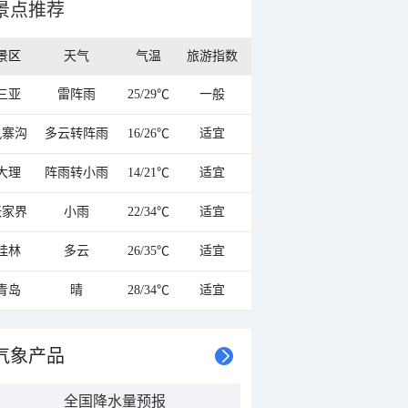
景点推荐
景区
天气
气温
旅游指数
三亚
雷阵雨
25/29℃
一般
九寨沟
多云转阵雨
16/26℃
适宜
大理
阵雨转小雨
14/21℃
适宜
张家界
小雨
22/34℃
适宜
桂林
多云
26/35℃
适宜
青岛
晴
28/34℃
适宜
气象产品
全国降水量预报