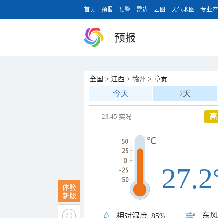
首页
预报
预警
雷达
云图
天气地图
专业产
预报
全国
>
江西
>
赣州
>
章贡
今天
7天
高
23:45 实况
27.2
东风
相对湿度
85%