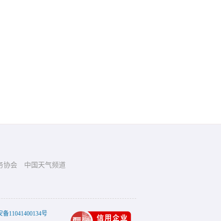
务协会
中国天气频道
11041400134号