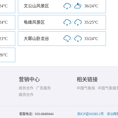
24°C
文公山风景区
/
36/24°C
24°C
龟峰风景区
/
35/25°C
23°C
大鄣山卧龙谷
/
33/24°C
26°C
营销中心
相关链接
商务合作
广告服务
中国气象局
中国气象服
媒资合作
客服电话：
010-68409444
京ICP证010385-2号
京公网安备