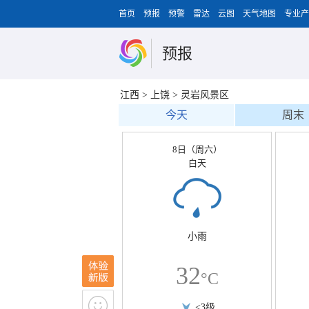
首页
预报
预警
雷达
云图
天气地图
专业产
预报
江西
>
上饶
>
灵岩风景区
今天
周末
8日（周六）
白天
小雨
32
°C
<3级