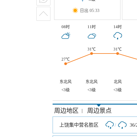
日出 05:33
08时
11时
14时
31℃
31℃
27℃
东北风
东北风
北风
<3级
<3级
<3级
周边地区
周边景点
|
上饶集中营名胜区
/
36/