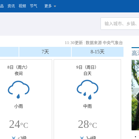
品
资讯
视频
节气
更多
11:30更新
|
数据来源 中央气象台
7天
8-15天
高
8日（周六）
9日（周日）
夜间
白天
小雨
中雨
24
28
°C
°C
<3级
3-4级