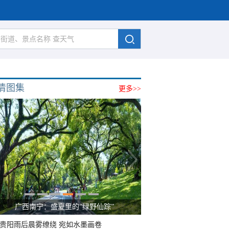
清图集
更多>>
广西南宁：盛夏里的“绿野仙踪”
贵阳雨后晨雾缭绕 宛如水墨画卷