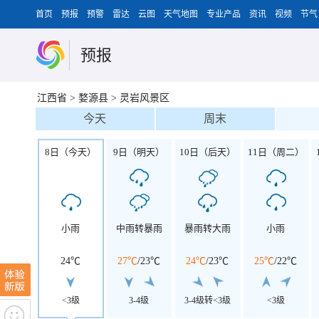
首页
预报
预警
雷达
云图
天气地图
专业产品
资讯
视频
节气
预报
江西省
>
婺源县
>
灵岩风景区
今天
周末
8日（今天）
9日（明天）
10日（后天）
11日（周二）
小雨
中雨转暴雨
暴雨转大雨
小雨
24℃
27℃
/
23℃
24℃
/
23℃
25℃
/
22℃
<3级
3-4级
3-4级转<3级
<3级