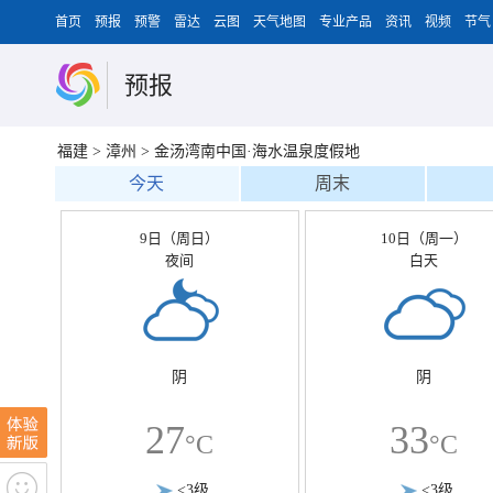
首页
预报
预警
雷达
云图
天气地图
专业产品
资讯
视频
节气
预报
福建
>
漳州
>
金汤湾南中国·海水温泉度假地
今天
周末
9日（周日）
10日（周一）
夜间
白天
阴
阴
27
33
°C
°C
<3级
<3级