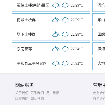
福建土楼(南靖)景区
/
22/29°C
河坑
南欧土楼群
/
22/29°C
东山
塔下土楼群
/
22/29°C
田螺
东南花都
/
27/34°C
平和县三平风景区
/
24/32°C
大地
网站服务
营销
关于我们
联系我们
用户反馈
商务合
版权声明
网站律师
媒资合