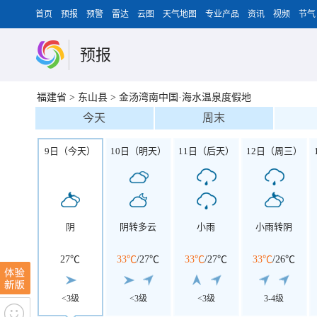
首页
预报
预警
雷达
云图
天气地图
专业产品
资讯
视频
节气
预报
福建省
>
东山县
>
金汤湾南中国·海水温泉度假地
今天
周末
9日（今天）
10日（明天）
11日（后天）
12日（周三）
阴
阴转多云
小雨
小雨转阴
27℃
33℃
/
27℃
33℃
/
27℃
33℃
/
26℃
<3级
<3级
<3级
3-4级