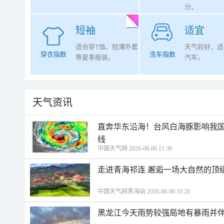
分。
短袖
适宜
适合穿T恤、短薄外套
天气较好，适
穿衣指数
洗车指数
等夏季服装。
汽车。
天气资讯
直奔华东沿海！台风白海豚影响我国
线
中国天气网 2026-08-06 11:30
走进青海祁连 邂逅一场大自然的顶
中国天气网青海站 2026-08-06 10:26
黑龙江今天雨势较强局地有暴雨并伴