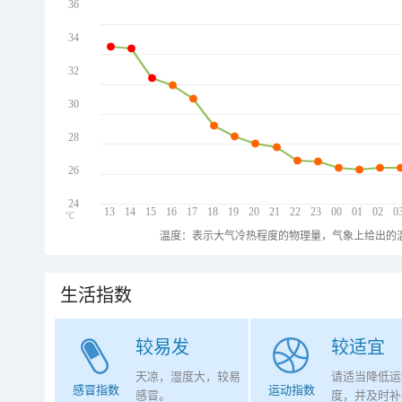
36
34
32
30
28
26
24
13
14
15
16
17
18
19
20
21
22
23
00
01
02
0
℃
温度：表示大气冷热程度的物理量，气象上给出的温
生活指数
较易发
较适宜
天凉，湿度大，较易
请适当降低运
感冒指数
运动指数
感冒。
度，并及时补