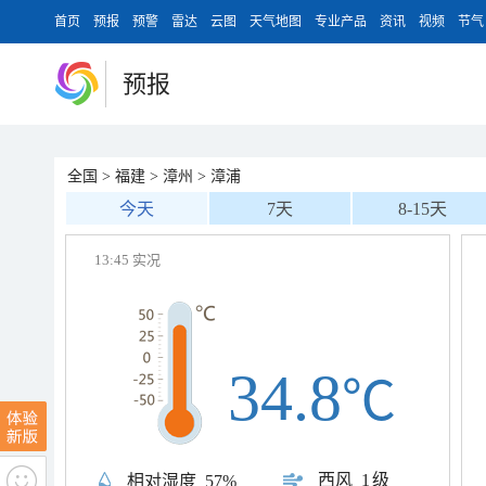
首页
预报
预警
雷达
云图
天气地图
专业产品
资讯
视频
节气
预报
全国
>
福建
>
漳州
>
漳浦
今天
7天
8-15天
13:45 实况
34.8
℃
西风
1级
相对湿度
57%