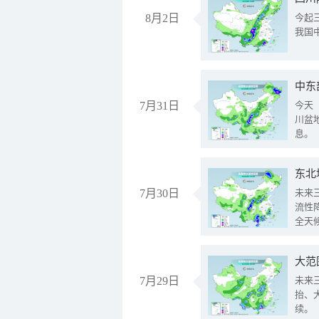
8月2日
今起
我国
中东
7月31日
今天
川盆
息。
东北
7月30日
未来
流性
全天
大范
7月29日
未来
抬、
续。