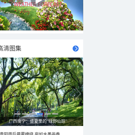
高清图集
广西南宁：盛夏里的“绿野仙踪”
贵阳雨后晨雾缭绕 宛如水墨画卷