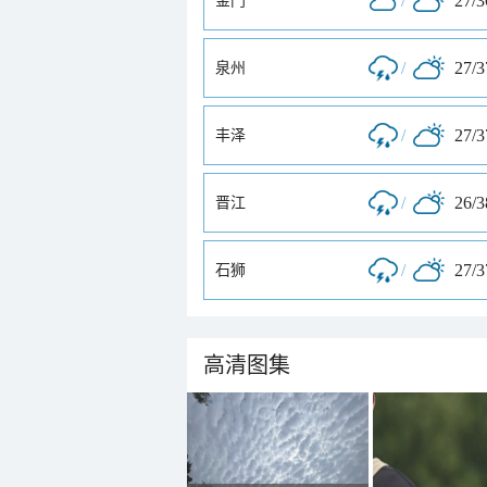
/
27/
金门
/
27/
泉州
/
27/
丰泽
/
26/
晋江
/
27/
石狮
高清图集