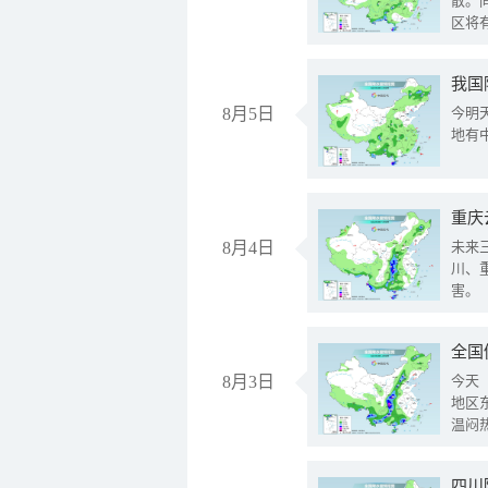
散。
区将
我国
8月5日
今明
地有
重庆
8月4日
未来
川、
害。
全国
8月3日
今天
地区
温闷