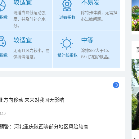
较适宜
不易发
请适当降低运动强
除特殊体质，无需担
指数
过敏指数
度，并及时补充水
心过敏问题。
分。
较适宜
中等
无雨且风力较小，易
涂擦SPF大于15、
指数
紫外线指数
保持清洁度。
PA+防晒护肤品。
西北方向移动 未来对我国无影响
:10
预警：河北重庆陕西等部分地区风险较高