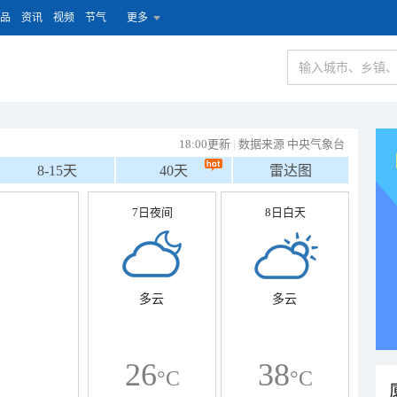
品
资讯
视频
节气
更多
18:00更新
|
数据来源 中央气象台
8-15天
40天
雷达图
7日夜间
8日白天
多云
多云
26
38
°C
°C