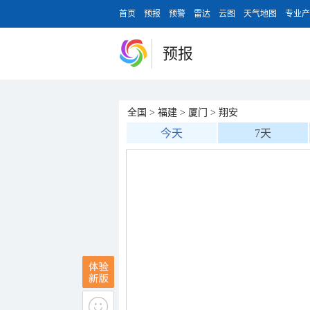
首页
预报
预警
雷达
云图
天气地图
专业产
预报
全国
>
福建
>
厦门
>
翔安
今天
7天