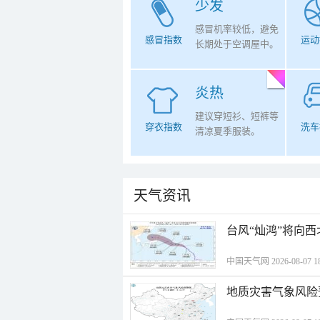
少发
感冒机率较低，避免
感冒指数
运动
长期处于空调屋中。
炎热
建议穿短衫、短裤等
穿衣指数
洗车
清凉夏季服装。
天气资讯
台风“灿鸿”将向
中国天气网 2026-08-07 18
地质灾害气象风险