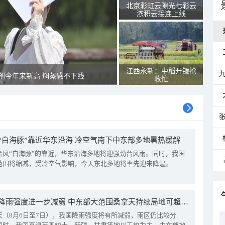
北京彩虹云隙光七彩云
浓积云接连上线
江西永新：中稻开镰抢
创今年来新高 焖蒸感不下线
收忙
“白海豚”靠近华东沿海 冷空气南下中东部多地暑热缓解
台风“白海豚”的靠近，华东沿海多地将迎强劲台风雨。同时，我国
范围将缩减，受冷空气影响，今天东北多地将率先迎来降温。
我国降雨强度进一步减弱 中东部大范围桑拿天持续局地可超38℃
天（8月6日至7日），我国降雨强度将有所减弱，雨区仍比较分