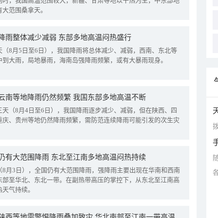
同时，我国高温范围较大，新疆、甘肃等地以干热为主，中东部地
有大范围桑拿天。
降雨整体减少减弱 东部多地高温闷热盛行
天（8月5日至6日），我国降雨将总体减少、减弱，西南、东北等
中到大雨，局地暴雨，海南岛强降雨频繁，或有大暴雨现身。
云南等地降雨仍然频繁 我国东部多地高温不断
三天（8月4日至6日），我国降雨逐步减少、减弱，但在陕西、四
重庆、贵州等地仍然降雨频繁，需防范连续降雨可能引发的次生灾
拨
仍有大范围降雨 东北至江南多地高温闷热持续
（8月3日），全国仍有大范围降雨，强降雨主要出现在华南和西南
东部至华北、东北一带。在副热带高压的掌控下，从东北至江南高
热天气持续。
四川陕西等地需警惕降雨叠加致灾 华北南部至江南一带高温频现