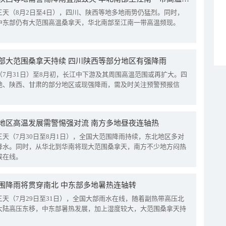
三天（8月2日至4日），四川、陕西等地多地雨势仍猛烈。同时，
中东部仍有大范围高温桑拿天，华北南部至江南一带高温频现。
部大范围桑拿天持续 四川陕西等部分地区有强降雨
（7月31日）至8月初，长江中下游及其周围高温范围或再扩大。四
地、陕西、甘肃的部分地区或现强降雨，需及时关注预警预报信
地区高温发展需警惕强对流 南方多地昼夜连轴热
三天（7月30日至8月1日），全国大范围降雨持续，东北地区多对
降水。同时，从华北到华南将现大范围桑拿天，南方不少地方闷热
候在线。
围降雨将贯穿南北 中东部多地暑热连轴转
三天（7月29日至31日），全国大部雨水在线，随着副热带高压北
大陆高压东移，中东部暑热发展，加上湿度较大，大范围桑拿天持