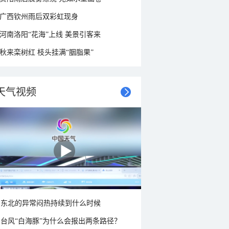
广西钦州雨后双彩虹现身
河南洛阳“花海”上线 美景引客来
秋来栾树红 枝头挂满“胭脂果”
天气视频
东北的异常闷热持续到什么时候
台风“白海豚”为什么会报出两条路径？