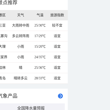
景点推荐
景区
天气
气温
旅游指数
三亚
大雨转中雨
25/30℃
较不宜
九寨沟
多云转阵雨
17/29℃
适宜
大理
小雨
15/20℃
适宜
张家界
小雨
24/35℃
适宜
桂林
晴
25/36℃
适宜
青岛
晴转多云
28/33℃
适宜
气象产品
全国降水量预报