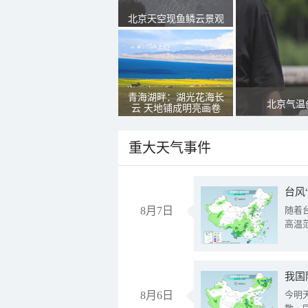
北京天空现鱼鳞云景观
青海湖畔：湖光花海长
北京气温
云 天地铺成明亮画卷
重大天气事件
台风
8月7日
随着
高温
8月6日
今明