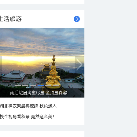
生活旅游
雨后峨眉沟壑尽显 金顶显真容
湖北神农架晨雾缭绕 秋色迷人
换个视角看秋景 竟然这么美！