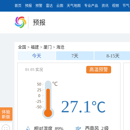
首页
预报
预警
雷达
云图
天气地图
专业产品
资讯
视频
节气
预报
全国
>
福建
>
厦门
>
海沧
今天
7天
8-15天
高温预警
01:05 实况
27.1
℃
西南风
2级
相对湿度
89%