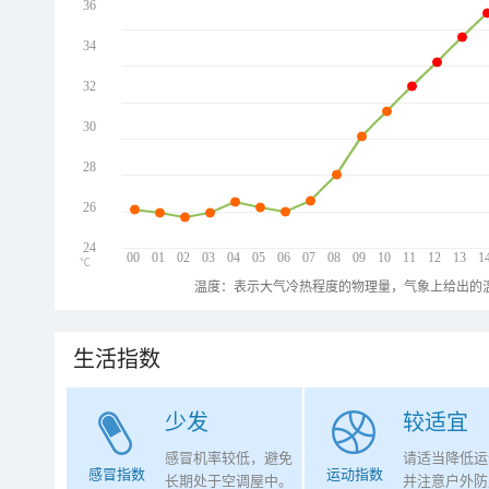
36
34
32
30
28
26
24
00
01
02
03
04
05
06
07
08
09
10
11
12
13
1
℃
温度：表示大气冷热程度的物理量，气象上给出的温
生活指数
少发
较适宜
感冒机率较低，避免
请适当降低运
感冒指数
运动指数
长期处于空调屋中。
并注意户外防