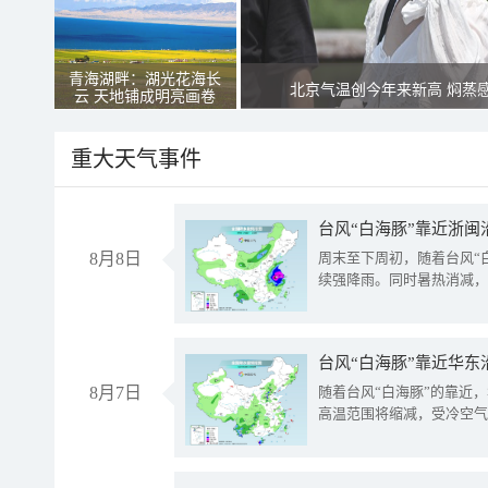
青海湖畔：湖光花海长
北京气温创今年来新高 焖蒸
云 天地铺成明亮画卷
重大天气事件
台风“白海豚”靠近浙闽
8月8日
周末至下周初，随着台风“
续强降雨。同时暑热消减，
台风“白海豚”靠近华东
8月7日
随着台风“白海豚”的靠近
高温范围将缩减，受冷空气