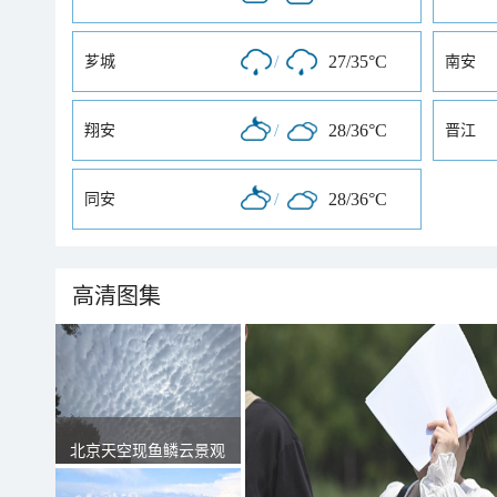
/
27/35°C
芗城
南安
/
28/36°C
翔安
晋江
/
28/36°C
同安
高清图集
北京天空现鱼鳞云景观