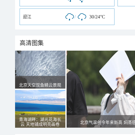
/
30/24°C
迎江
高清图集
北京天空现鱼鳞云景观
青海湖畔：湖光花海长
北京气温创今年来新高 焖蒸
云 天地铺成明亮画卷