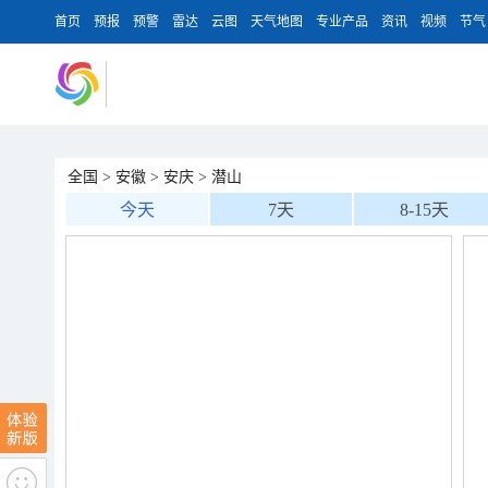
首页
预报
预警
雷达
云图
天气地图
专业产品
资讯
视频
节气
全国
>
安徽
>
安庆
>
潜山
今天
7天
8-15天