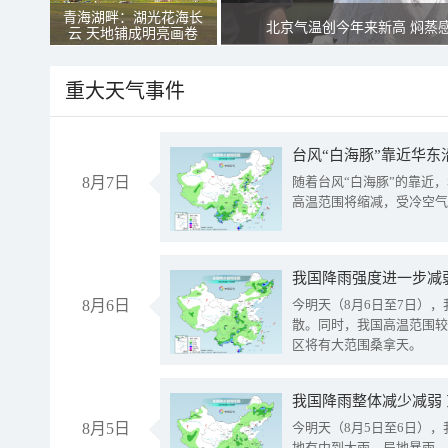
青海湖畔：湖光花海长
北京气温创今年来新高 焖蒸
云 天地铺成明亮画卷
重大天气事件
台风“白海豚”靠近华东
8月7日
随着台风“白海豚”的靠近
高温范围将缩减，受冷空气
8月6日
今明天（8月6日至7日）
散。同时，我国高温范围较
区将有大范围桑拿天。
我国降雨整体减少减弱
8月5日
今明天（8月5日至6日）
地有中到大雨，局地暴雨，