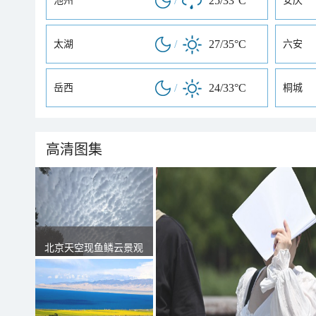
/
25/33°C
池州
安庆
/
27/35°C
太湖
六安
/
24/33°C
岳西
桐城
高清图集
北京天空现鱼鳞云景观