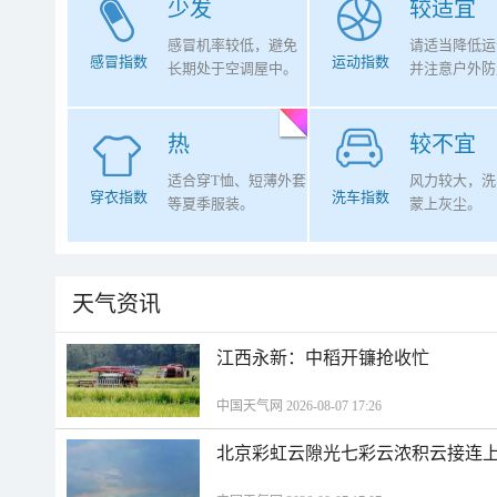
少发
较适宜
感冒机率较低，避免
请适当降低运
感冒指数
运动指数
长期处于空调屋中。
并注意户外防
热
较不宜
适合穿T恤、短薄外套
风力较大，洗
穿衣指数
洗车指数
等夏季服装。
蒙上灰尘。
天气资讯
江西永新：中稻开镰抢收忙
中国天气网 2026-08-07 17:26
北京彩虹云隙光七彩云浓积云接连