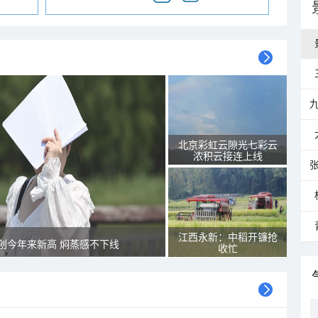
北京彩虹云隙光七彩云
浓积云接连上线
江西永新：中稻开镰抢
创今年来新高 焖蒸感不下线
收忙