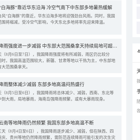
“白海豚”靠近华东沿海 冷空气南下中东部多地暑热缓解
台风“白海豚”的靠近，华东沿海多地将迎强劲台风雨。同时，我国
范围将缩减，受冷空气影响，今天东北多地将率先迎来降温。
我国降雨强度进一步减弱 中东部大范围桑拿天持续局地可超38℃
天（8月6日至7日），我国降雨强度将有所减弱，雨区仍比较分
同时，我国高温范围较大，新疆、甘肃等地以干热为主，中东部地
有大范围桑拿天。
拨
降雨整体减少减弱 东部多地高温闷热盛行
天（8月5日至6日），我国降雨将总体减少、减弱，西南、东北等
中到大雨，局地暴雨，海南岛强降雨频繁，或有大暴雨现身。
云南等地降雨仍然频繁 我国东部多地高温不断
三天（8月4日至6日），我国降雨逐步减少、减弱，但在陕西、四
重庆、贵州等地仍然降雨频繁，需防范连续降雨可能引发的次生灾