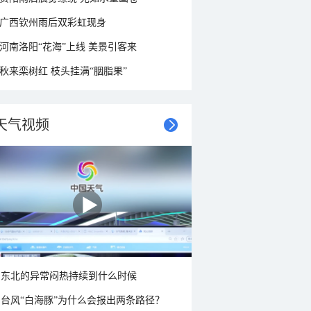
广西钦州雨后双彩虹现身
河南洛阳“花海”上线 美景引客来
秋来栾树红 枝头挂满“胭脂果”
天气视频
东北的异常闷热持续到什么时候
台风“白海豚”为什么会报出两条路径？