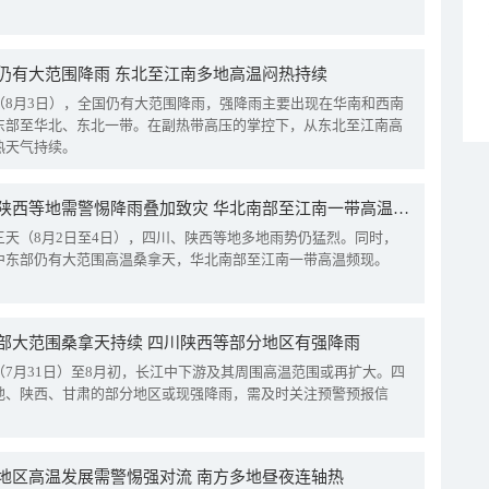
仍有大范围降雨 东北至江南多地高温闷热持续
（8月3日），全国仍有大范围降雨，强降雨主要出现在华南和西南
东部至华北、东北一带。在副热带高压的掌控下，从东北至江南高
热天气持续。
四川陕西等地需警惕降雨叠加致灾 华北南部至江南一带高温频现
三天（8月2日至4日），四川、陕西等地多地雨势仍猛烈。同时，
中东部仍有大范围高温桑拿天，华北南部至江南一带高温频现。
部大范围桑拿天持续 四川陕西等部分地区有强降雨
（7月31日）至8月初，长江中下游及其周围高温范围或再扩大。四
地、陕西、甘肃的部分地区或现强降雨，需及时关注预警预报信
地区高温发展需警惕强对流 南方多地昼夜连轴热