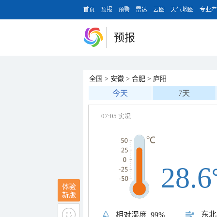
首页
预报
预警
雷达
云图
天气地图
专业产
预报
全国
>
安徽
>
合肥
>
庐阳
今天
7天
07:05 实况
28.6
东北
相对湿度
99%