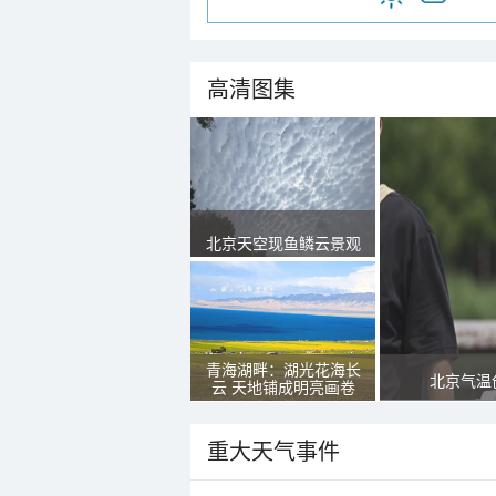
高清图集
北京天空现鱼鳞云景观
青海湖畔：湖光花海长
北京气温
云 天地铺成明亮画卷
重大天气事件