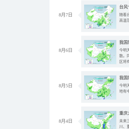
台风
8月7日
随着
高温
8月6日
今明
散。
区将
我国
8月5日
今明
地有
重庆
8月4日
未来
川、