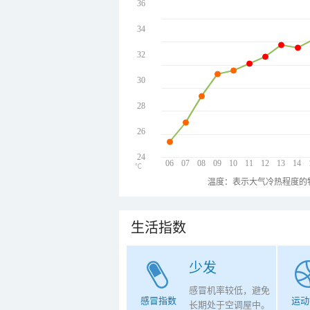
36
34
32
30
28
26
24
06
07
08
09
10
11
12
13
14
℃
温度：表示大气冷热程度的
生活指数
少发
感冒机率较低，避免
感冒指数
运动
长期处于空调屋中。