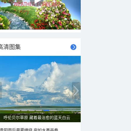
高清图集
一组图感受水中消暑快乐瞬间
贵阳雨后晨雾缭绕 宛如水墨画卷