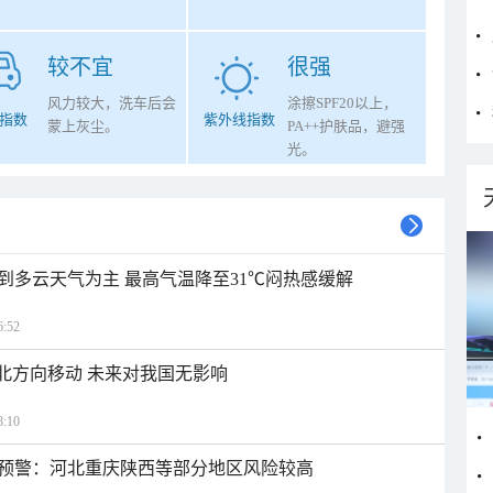
较不宜
很强
风力较大，洗车后会
涂擦SPF20以上，
指数
紫外线指数
蒙上灰尘。
PA++护肤品，避强
光。
到多云天气为主 最高气温降至31℃闷热感缓解
:52
西北方向移动 未来对我国无影响
:10
预警：河北重庆陕西等部分地区风险较高