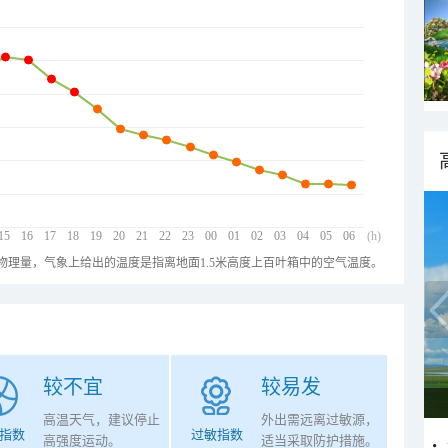
15
16
17
18
19
20
21
22
23
00
01
02
03
04
05
06
(h)
物理量，气象上给出的温度是指离地面1.5米高度上百叶箱中的空气温度。
较不宜
较易发
高温天气，建议停止
外出需远离过敏源，
指数
过敏指数
高强度运动。
适当采取防护措施。