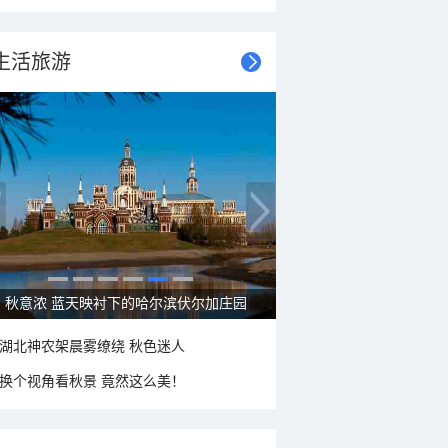
生活旅游
大美新疆—帕米尔高原好风光
湖北神农架晨雾缭绕 秋色迷人
换个视角看秋景 竟然这么美！