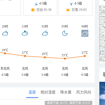
4-5级
4-5级
日出 05:30
日落 19:03
20时
23时
02时
05时
08时
29℃
27℃
27℃
26℃
25℃
东北风
北风
北风
北风
北风
4-5级
3-4级
3-4级
3-4级
4-5级
温度
相对湿度
降水量
风力风向
最高气温: 34.2℃ , 最低气温: 25.3℃