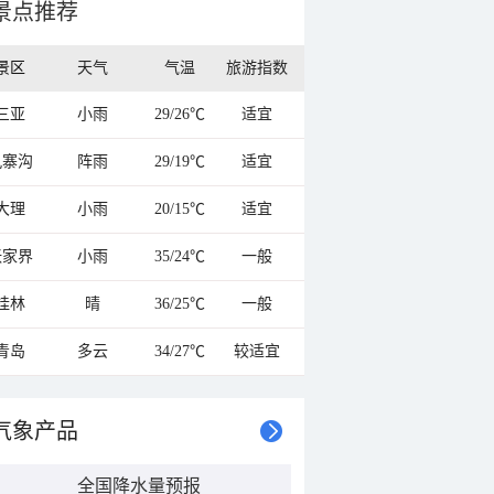
景点推荐
景区
天气
气温
旅游指数
三亚
小雨
29/26℃
适宜
九寨沟
阵雨
29/19℃
适宜
大理
小雨
20/15℃
适宜
张家界
小雨
35/24℃
一般
桂林
晴
36/25℃
一般
青岛
多云
34/27℃
较适宜
气象产品
全国降水量预报