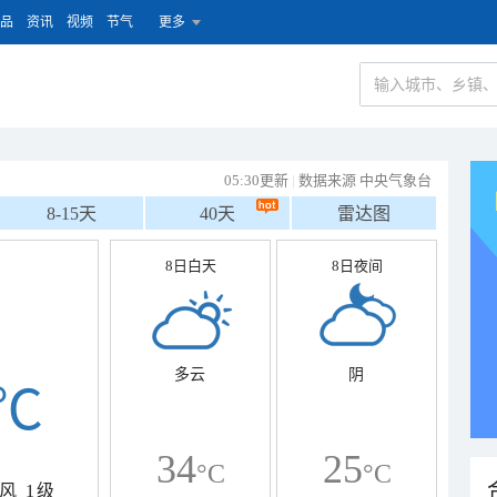
品
资讯
视频
节气
更多
05:30更新
|
数据来源 中央气象台
8-15天
40天
雷达图
8日白天
8日夜间
多云
阴
℃
34
25
°C
°C
风
1级