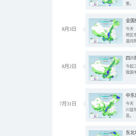
害。
全国
8月3日
今天
地区
温闷
8月2日
今起
我国
中东
7月31日
今天
川盆
息。
东北