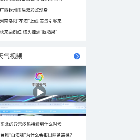
广西钦州雨后双彩虹现身
河南洛阳“花海”上线 美景引客来
秋来栾树红 枝头挂满“胭脂果”
天气视频
东北的异常闷热持续到什么时候
台风“白海豚”为什么会报出两条路径？