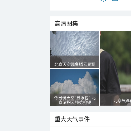
高清图集
北京天空现鱼鳞云景观
今日份天空“显眼包” 北
北京气温
京浓积云强势抢镜
重大天气事件