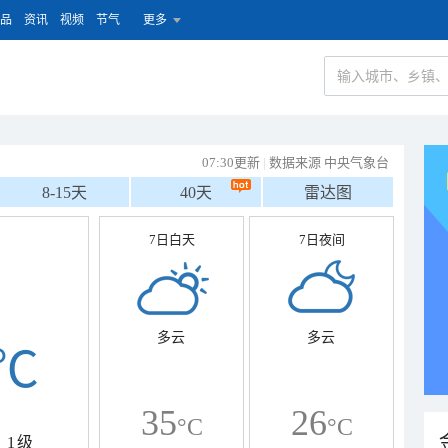
品
资讯
视频
节气
更多
07:30更新
|
数据来源 中央气象台
8-15天
40天
雷达图
7日白天
7日夜间
多云
多云
℃
35
26
°C
°C
1级