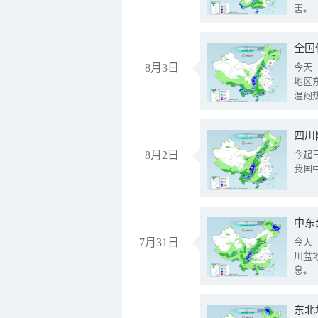
害。
全国
8月3日
今天
地区
温闷
8月2日
今起
我国
中东
7月31日
今天
川盆
息。
东北