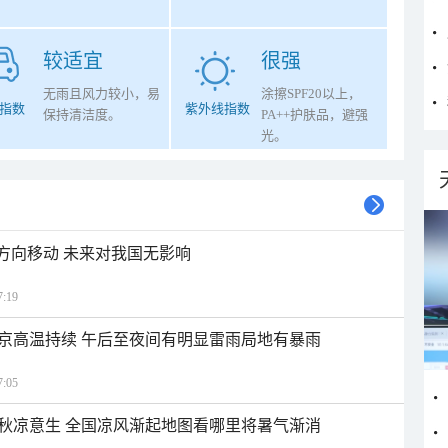
较适宜
很强
无雨且风力较小，易
涂擦SPF20以上，
指数
紫外线指数
保持清洁度。
PA++护肤品，避强
光。
北方向移动 未来对我国无影响
:19
京高温持续 午后至夜间有明显雷雨局地有暴雨
:05
秋凉意生 全国凉风渐起地图看哪里将暑气渐消