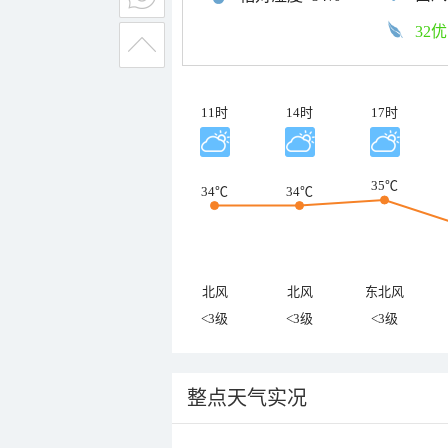
32优
11时
14时
17时
35℃
34℃
34℃
北风
北风
东北风
<3级
<3级
<3级
整点天气实况