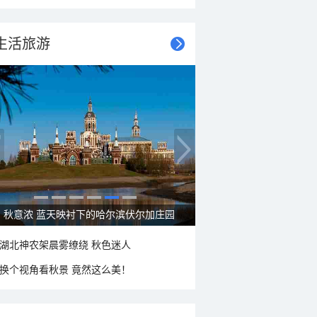
生活旅游
秋意浓 蓝天映衬下的哈尔滨伏尔加庄园
湖北神农架晨雾缭绕 秋色迷人
换个视角看秋景 竟然这么美！