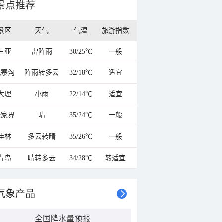
景点推荐
景区
天气
气温
旅游指数
三亚
雷阵雨
30/25℃
一般
九寨沟
阵雨转多云
32/18℃
适宜
大理
小雨
22/14℃
适宜
张家界
晴
35/24℃
一般
桂林
多云转晴
35/26℃
一般
青岛
晴转多云
34/28℃
较适宜
气象产品
全国降水量预报