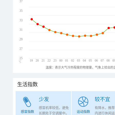
37
35
33
31
29
27
25
19
20
21
22
23
00
01
02
03
04
05
06
07
08
0
℃
温度：表示大气冷热程度的物理量，气象上给出的温
生活指数
少发
较不宜
感冒机率较低，避免
有降水，推荐
感冒指数
运动指数
长期处于空调屋中。
内进行休闲运