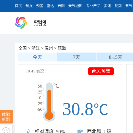
首页
预报
预警
雷达
云图
天气地图
专业产品
资讯
视频
节气
预报
全国
>
浙江
>
温州
>
瓯海
今天
7天
8-15天
台风预警
19:45 实况
30.8
℃
西北风
1级
相对湿度
59%