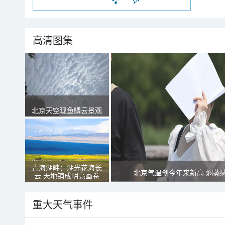
高清图集
北京天空现鱼鳞云景观
青海湖畔：湖光花海长
北京气温创今年来新高 焖蒸
云 天地铺成明亮画卷
重大天气事件