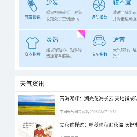
少发
较不宜
感冒机率较低，避免
请适当减少运
感冒指数
运动指数
长期处于空调屋中。
并降低运动强
炎热
适宜
建议穿短衫、短裤等
天气较好，适
穿衣指数
洗车指数
清凉夏季服装。
汽车。
天气资讯
青海湖畔：湖光花海长云 天地铺成
中国天气网青海站 2026-08-07 10:58
立秋这样过：啃秋晒秋贴秋膘 庆祝