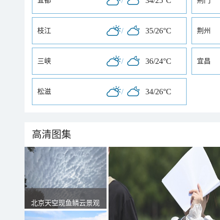
/
34/25°C
宜都
荆门
/
35/26°C
枝江
荆州
/
36/24°C
三峡
宜昌
/
34/26°C
松滋
高清图集
北京天空现鱼鳞云景观