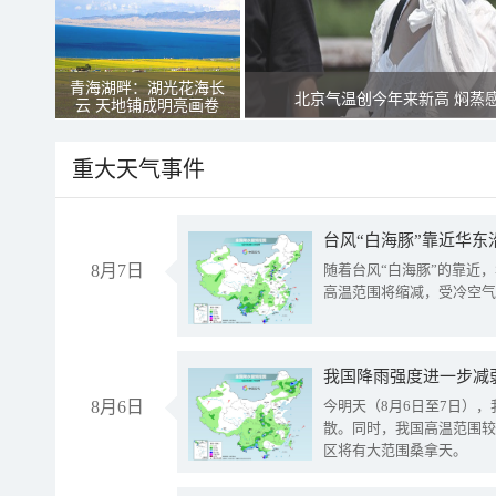
青海湖畔：湖光花海长
北京气温创今年来新高 焖蒸
云 天地铺成明亮画卷
重大天气事件
台风“白海豚”靠近华东
8月7日
随着台风“白海豚”的靠近
高温范围将缩减，受冷空气
8月6日
今明天（8月6日至7日）
散。同时，我国高温范围较
区将有大范围桑拿天。