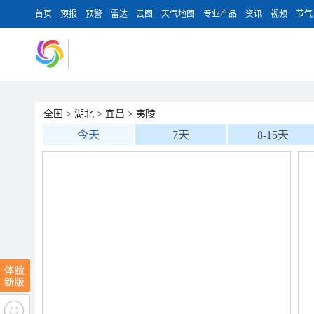
首页
预报
预警
雷达
云图
天气地图
专业产品
资讯
视频
节气
全国
>
湖北
>
宜昌
>
夷陵
今天
7天
8-15天