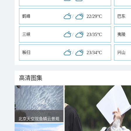
/
22/29°C
鹤峰
巴东
/
23/35°C
三峡
夷陵
/
23/34°C
秭归
兴山
高清图集
北京天空现鱼鳞云景观