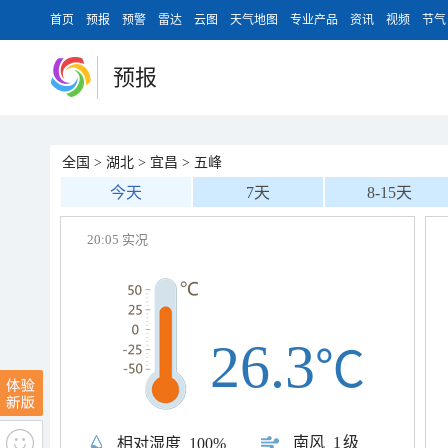
首页
预报
预警
雷达
云图
天气地图
专业产品
资讯
视频
节气
预报
全国
>
湖北
>
宜昌
>
五峰
今天
7天
8-15天
20:05 实况
26.3
℃
南风
1级
相对湿度
100%