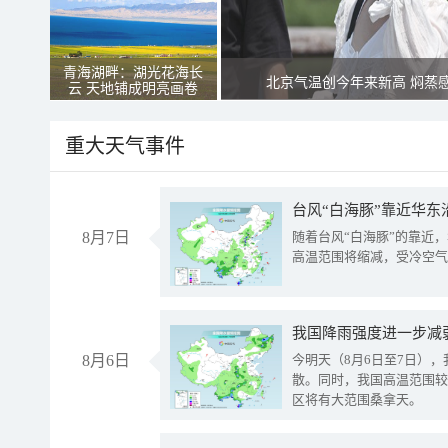
青海湖畔：湖光花海长
北京气温创今年来新高 焖蒸
云 天地铺成明亮画卷
重大天气事件
台风“白海豚”靠近华东
8月7日
随着台风“白海豚”的靠近
高温范围将缩减，受冷空气
8月6日
今明天（8月6日至7日）
散。同时，我国高温范围较
区将有大范围桑拿天。