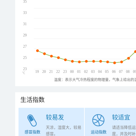
35
33
31
29
27
25
23
19
20
21
22
23
00
01
02
03
04
05
06
07
08
0
℃
温度：表示大气冷热程度的物理量，气象上给出的温
生活指数
较易发
较适宜
天凉，湿度大，较易
请适当降低运
感冒指数
运动指数
感冒。
度，并及时补