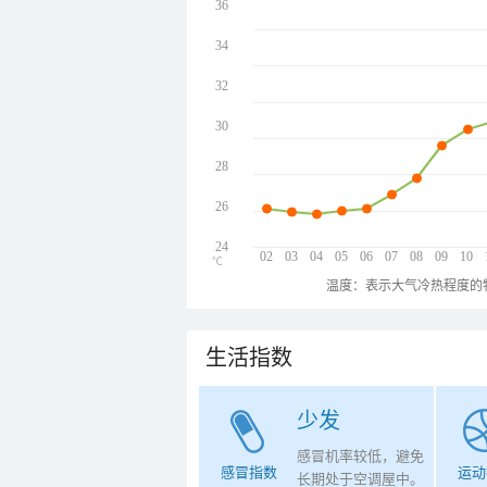
36
34
32
30
28
26
24
02
03
04
05
06
07
08
09
10
℃
温度：表示大气冷热程度的
生活指数
少发
感冒机率较低，避免
感冒指数
运动
长期处于空调屋中。