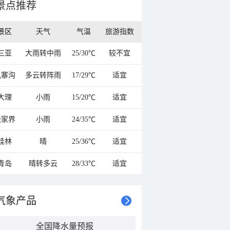
景点推荐
景区
天气
气温
旅游指数
三亚
大雨转中雨
25/30℃
较不宜
九寨沟
多云转阵雨
17/29℃
适宜
大理
小雨
15/20℃
适宜
张家界
小雨
24/35℃
适宜
桂林
晴
25/36℃
适宜
青岛
晴转多云
28/33℃
适宜
气象产品
全国降水量预报