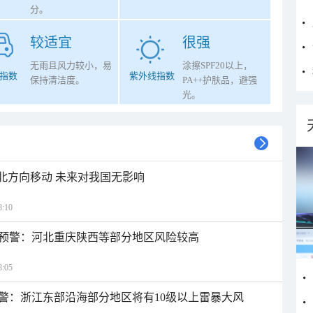
分。
较适宜
很强
无雨且风力较小，易
涂擦SPF20以上，
指数
紫外线指数
保持清洁度。
PA++护肤品，避强
光。
西北方向移动 未来对我国无影响
:10
预警：河北重庆陕西等部分地区风险较高
:05
警：浙江东部沿海部分地区将有10级以上雷暴大风