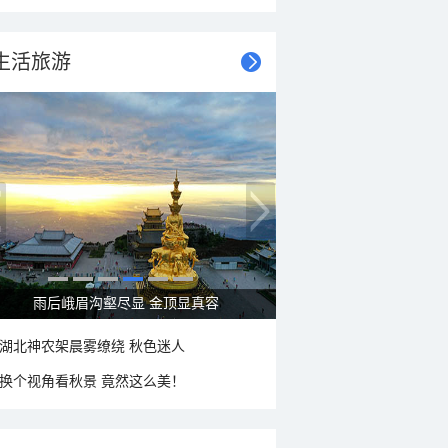
生活旅游
雨后峨眉沟壑尽显 金顶显真容
湖北神农架晨雾缭绕 秋色迷人
换个视角看秋景 竟然这么美！