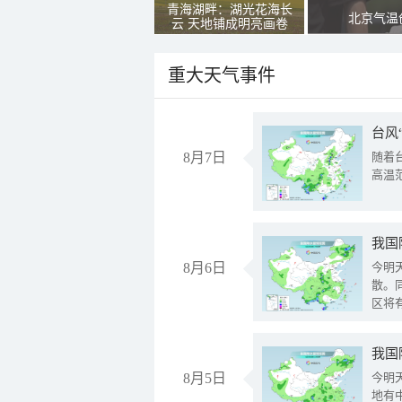
青海湖畔：湖光花海长
北京气温
云 天地铺成明亮画卷
重大天气事件
台风
8月7日
随着
高温
8月6日
今明
散。
区将
我国
8月5日
今明
地有