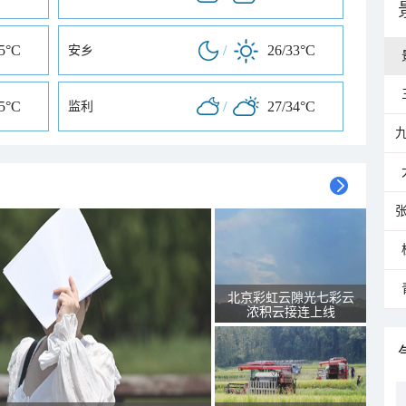
35°C
/
26/33°C
安乡
35°C
/
27/34°C
监利
北京彩虹云隙光七彩云
浓积云接连上线