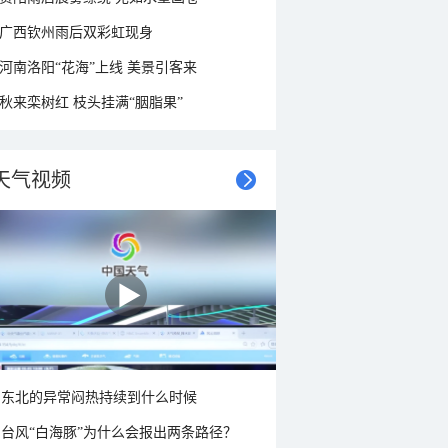
广西钦州雨后双彩虹现身
河南洛阳“花海”上线 美景引客来
秋来栾树红 枝头挂满“胭脂果”
天气视频
东北的异常闷热持续到什么时候
台风“白海豚”为什么会报出两条路径？