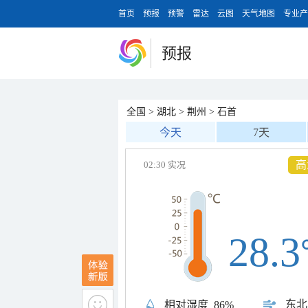
首页
预报
预警
雷达
云图
天气地图
专业产
预报
全国
>
湖北
>
荆州
>
石首
今天
7天
高
02:30 实况
28.3
东北
相对湿度
86%