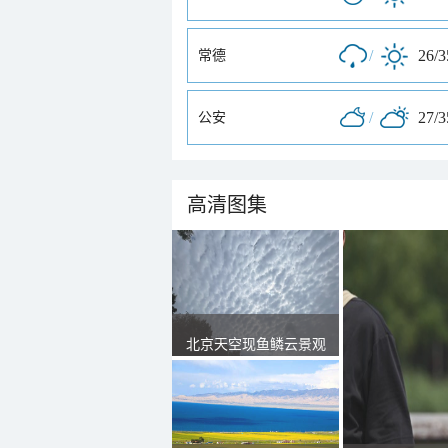
/
26/
常德
/
27/
公安
高清图集
北京天空现鱼鳞云景观