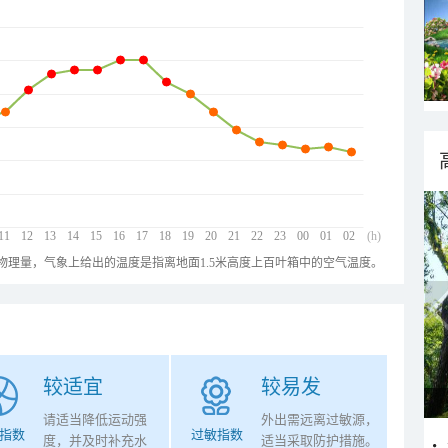
11
12
13
14
15
16
17
18
19
20
21
22
23
00
01
02
(h)
物理量，气象上给出的温度是指离地面1.5米高度上百叶箱中的空气温度。
较适宜
较易发
请适当降低运动强
外出需远离过敏源，
指数
过敏指数
度，并及时补充水
适当采取防护措施。