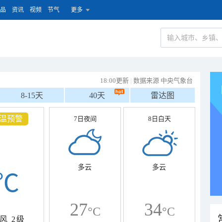
品
资讯
视频
节气
更多
18:00更新
|
数据来源 中央气象台
8-15天
40天
雷达图
温预警
7日夜间
8日白天
多云
多云
℃
27
34
°C
°C
风
2级