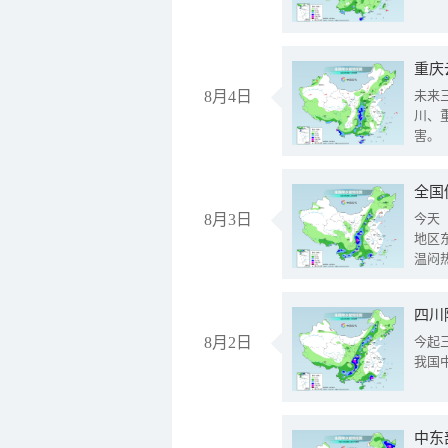
重庆
8月4日
未来
川、
害。
全国
8月3日
今天
地区
温闷
8月2日
今起
我国
中东