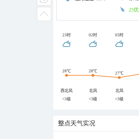
25优
23时
02时
05时
28℃
28℃
27℃
西北风
北风
北风
<3级
<3级
<3级
整点天气实况