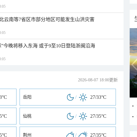
:05
北云南等7省区市部分地区可能发生山洪灾害
:05
”今晚将移入东海 或于9至10日登陆浙闽沿海
:05
2026-08-07 18:00更新
33°C
/
27/33°C
岳阳
35°C
/
27/35°C
仙桃
35°C
/
27/35°C
荆州