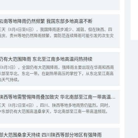
云南等地降雨仍然频繁 我国东部多地高温不断
三天（8月4日至6日），我国降雨逐步减少、减弱，但在陕西、四
重庆、贵州等地仍然降雨频繁，需防范连续降雨可能引发的次生灾
仍有大范围降雨 东北至江南多地高温闷热持续
（8月3日），全国仍有大范围降雨，强降雨主要出现在华南和西南
东部至华北、东北一带。在副热带高压的掌控下，从东北至江南高
热天气持续。
四川陕西等地需警惕降雨叠加致灾 华北南部至江南一带高温频现
三天（8月2日至4日），四川、陕西等地多地雨势仍猛烈。同时，
中东部仍有大范围高温桑拿天，华北南部至江南一带高温频现。
部大范围桑拿天持续 四川陕西等部分地区有强降雨