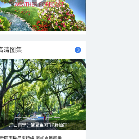
高清图集
广西南宁：盛夏里的“绿野仙踪”
贵阳雨后晨雾缭绕 宛如水墨画卷