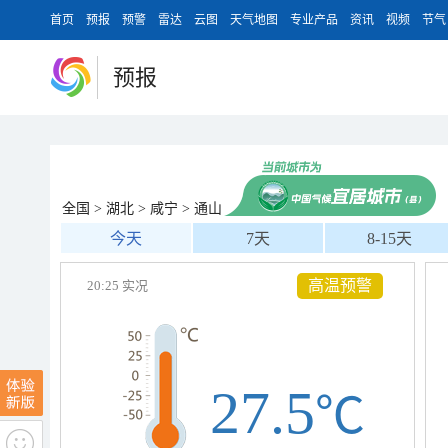
首页
预报
预警
雷达
云图
天气地图
专业产品
资讯
视频
节气
预报
全国
>
湖北
>
咸宁
>
通山
今天
7天
8-15天
高温预警
20:25 实况
27.5
℃