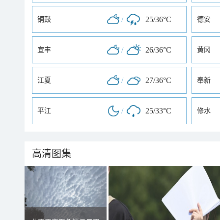
/
25/36°C
铜鼓
德安
/
26/36°C
宜丰
黄冈
/
27/36°C
江夏
奉新
/
25/33°C
平江
修水
高清图集