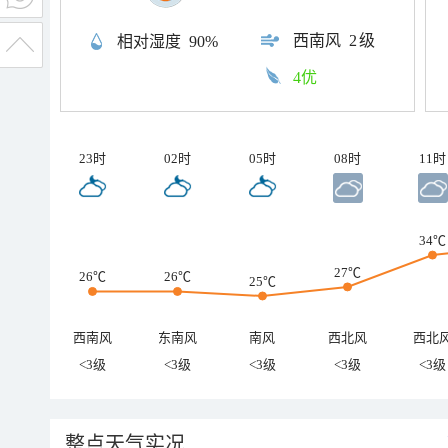
西南风
2级
相对湿度
90%
4优
23时
02时
05时
08时
11时
34℃
27℃
26℃
26℃
25℃
西南风
东南风
南风
西北风
西北
<3级
<3级
<3级
<3级
<3级
整点天气实况