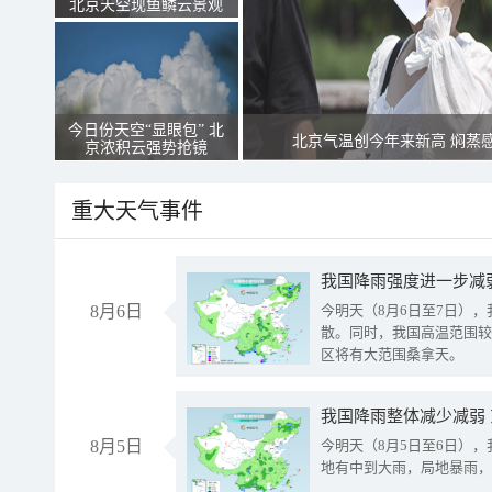
北京天空现鱼鳞云景观
今日份天空“显眼包” 北
北京气温创今年来新高 焖蒸
京浓积云强势抢镜
重大天气事件
8月6日
今明天（8月6日至7日）
散。同时，我国高温范围较
区将有大范围桑拿天。
我国降雨整体减少减弱
8月5日
今明天（8月5日至6日）
地有中到大雨，局地暴雨，