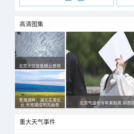
高清图集
北京天空现鱼鳞云景观
青海湖畔：湖光花海长
北京气温创今年来新高 焖蒸
云 天地铺成明亮画卷
重大天气事件