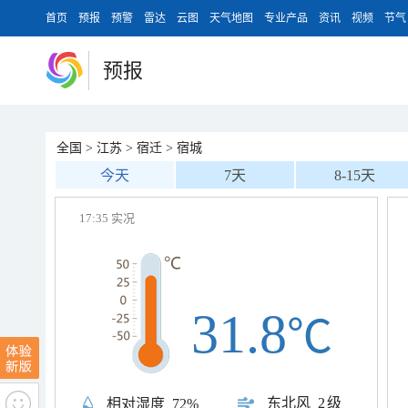
首页
预报
预警
雷达
云图
天气地图
专业产品
资讯
视频
节气
预报
全国
>
江苏
>
宿迁
>
宿城
今天
7天
8-15天
17:35 实况
31.8
℃
东北风
2级
相对湿度
72%