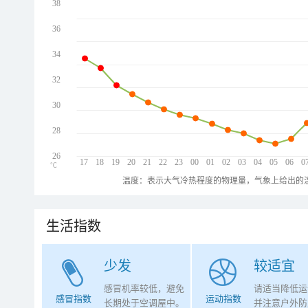
38
36
34
32
30
28
26
17
18
19
20
21
22
23
00
01
02
03
04
05
06
0
℃
温度：表示大气冷热程度的物理量，气象上给出的温
生活指数
少发
较适宜
感冒机率较低，避免
请适当降低运
感冒指数
运动指数
长期处于空调屋中。
并注意户外防