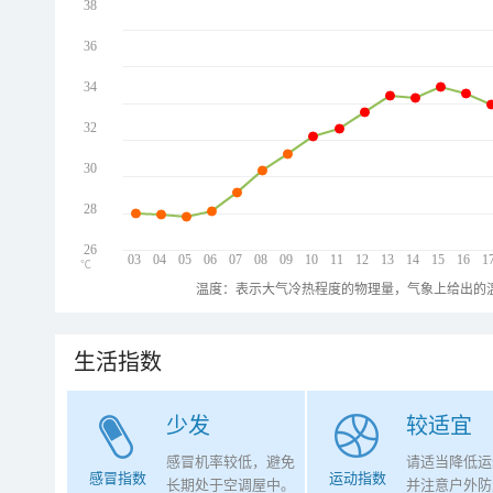
38
36
34
32
30
28
26
03
04
05
06
07
08
09
10
11
12
13
14
15
16
1
℃
温度：表示大气冷热程度的物理量，气象上给出的温
生活指数
少发
较适宜
感冒机率较低，避免
请适当降低运
感冒指数
运动指数
长期处于空调屋中。
并注意户外防