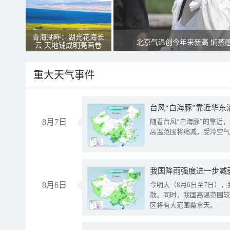
青海湖畔：湖光花海长
北京气温创今年来新高 焖蒸
云 天地铺成明亮画卷
重大天气事件
台风“白海豚”靠近华东
8月7日
随着台风“白海豚”的靠近
高温范围将缩减，受冷空气
8月6日
今明天（8月6日至7日）
散。同时，我国高温范围较
区将有大范围桑拿天。