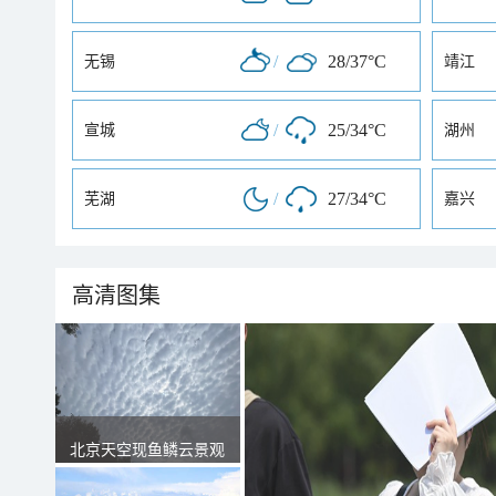
/
28/37°C
无锡
靖江
/
25/34°C
宣城
湖州
/
27/34°C
芜湖
嘉兴
高清图集
北京天空现鱼鳞云景观