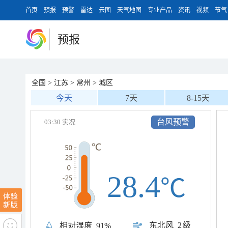
首页
预报
预警
雷达
云图
天气地图
专业产品
资讯
视频
节气
预报
全国
>
江苏
>
常州
>
城区
今天
7天
8-15天
台风预警
03:30 实况
28.4
℃
东北风
2级
相对湿度
91%