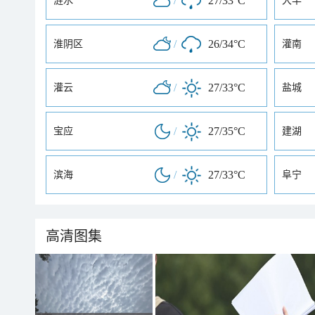
/
27/33°C
涟水
大丰
/
26/34°C
淮阴区
灌南
/
27/33°C
灌云
盐城
/
27/35°C
宝应
建湖
/
27/33°C
滨海
阜宁
高清图集