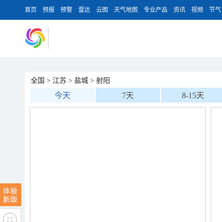
首页
预报
预警
雷达
云图
天气地图
专业产品
资讯
视频
节气
全国
>
江苏
>
盐城
>
射阳
今天
7天
8-15天