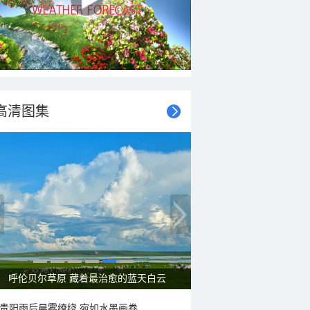
高清图集
呼伦贝尔草原 藏着最治愈的蓝天白云
贵阳雨后晨雾缭绕 宛如水墨画卷