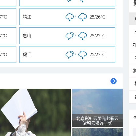
27°C
/
25/26°C
靖江
27°C
/
25/27°C
惠山
27°C
/
25/27°C
虎丘
北京彩虹云隙光七彩云
浓积云接连上线