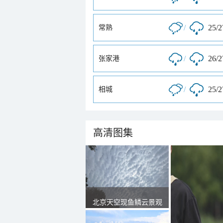
/
25/
常熟
/
26/
张家港
/
25/
相城
高清图集
北京天空现鱼鳞云景观