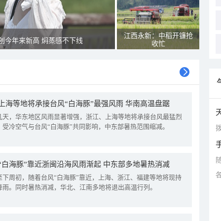
江西永新：中稻开镰抢
创今年来新高 焖蒸感不下线
收忙
上海等地将承接台风“白海豚”最强风雨 华南高温盘踞
几天，华东地区风雨显著增强，浙江、上海等地将承接台风最猛烈
。受冷空气与台风“白海豚”共同影响，中东部暑热范围缩减。
拨
“白海豚”靠近浙闽沿海风雨渐起 中东部多地暑热消减
至下周初，随着台风“白海豚”靠近，上海、浙江、福建等地将现持
降雨。同时暑热消减，华北、江南多地将退出高温行列。