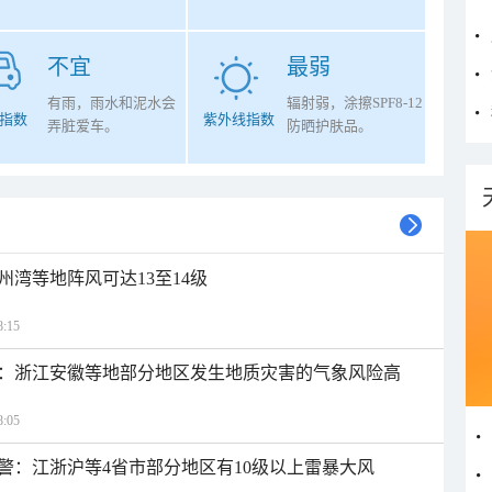
不宜
最弱
有雨，雨水和泥水会
辐射弱，涂擦SPF8-12
指数
紫外线指数
弄脏爱车。
防晒护肤品。
州湾等地阵风可达13至14级
:15
：浙江安徽等地部分地区发生地质灾害的气象风险高
:05
警：江浙沪等4省市部分地区有10级以上雷暴大风