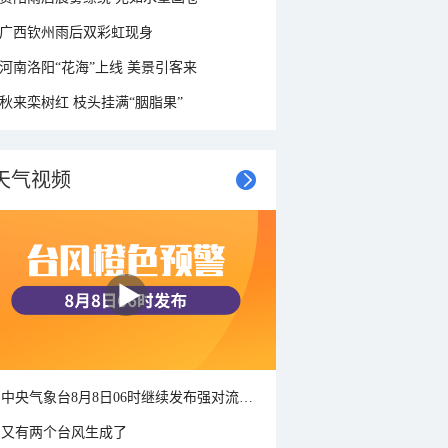
广西钦州雨后双彩虹现身
河南洛阳“花海”上线 美景引客来
秋来栾树红 枝头挂满“胭脂果”
天气视频
中央气象台8月8日06时继续发布强对流天气蓝色预警
又有两个台风生成了