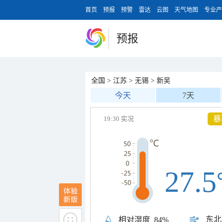
首页
预报
预警
雷达
云图
天气地图
专业产
预报
全国
>
江苏
>
无锡
>
新吴
今天
7天
暴
19:30 实况
27.5
东北
相对湿度
84%