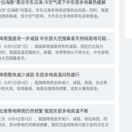
“白海豚”靠近华东沿海 冷空气南下中东部多地暑热缓解
台风“白海豚”的靠近，华东沿海多地将迎强劲台风雨。同时，我国
范围将缩减，受冷空气影响，今天东北多地将率先迎来降温。
我国降雨强度进一步减弱 中东部大范围桑拿天持续局地可超38℃
天（8月6日至7日），我国降雨强度将有所减弱，雨区仍比较分
同时，我国高温范围较大，新疆、甘肃等地以干热为主，中东部地
有大范围桑拿天。
降雨整体减少减弱 东部多地高温闷热盛行
天（8月5日至6日），我国降雨将总体减少、减弱，西南、东北等
中到大雨，局地暴雨，海南岛强降雨频繁，或有大暴雨现身。
云南等地降雨仍然频繁 我国东部多地高温不断
三天（8月4日至6日），我国降雨逐步减少、减弱，但在陕西、四
重庆、贵州等地仍然降雨频繁，需防范连续降雨可能引发的次生灾