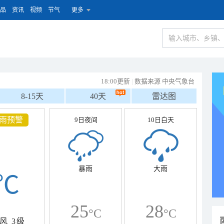
品
资讯
视频
节气
更多
18:00更新
|
数据来源 中央气象台
8-15天
40天
雷达图
雨预警
9日夜间
10日白天
暴雨
大雨
℃
25
28
°C
°C
风
3级