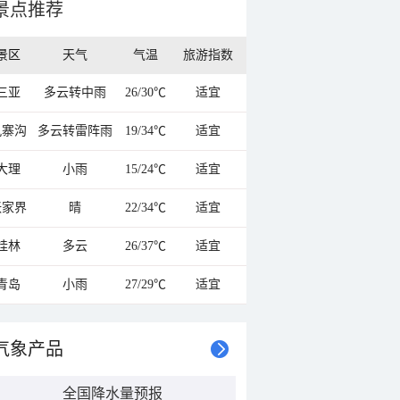
景点推荐
景区
天气
气温
旅游指数
三亚
多云转中雨
26/30℃
适宜
九寨沟
多云转雷阵雨
19/34℃
适宜
大理
小雨
15/24℃
适宜
张家界
晴
22/34℃
适宜
桂林
多云
26/37℃
适宜
青岛
小雨
27/29℃
适宜
气象产品
全国降水量预报