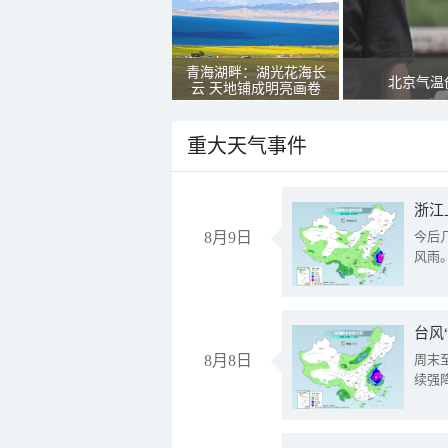
青海湖畔：湖光花海长
北京气温
云 天地铺成明亮画卷
重大天气事件
浙江
8月9日
今后
风雨
台风
8月8日
周末
续强