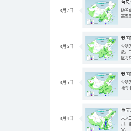
台风
8月7日
随着
高温
8月6日
今明
散。
区将
我国
8月5日
今明
地有
重庆
8月4日
未来
川、
害。