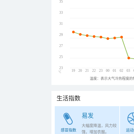
35
33
31
29
27
25
23
19
20
21
22
23
00
01
02
03
℃
温度：表示大气冷热程度的
生活指数
易发
大幅度降温，风力较
感冒指数
运动
强，增加衣服。