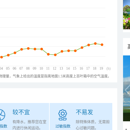
04
05
06
07
08
09
10
11
12
13
14
15
16
17
18
19
(h)
物理量，气象上给出的温度是指离地面1.5米高度上百叶箱中的空气温度。
较不宜
不易发
有降水，推荐您在室
除特殊体质，无需担
指数
过敏指数
内进行休闲运动。
心过敏问题。