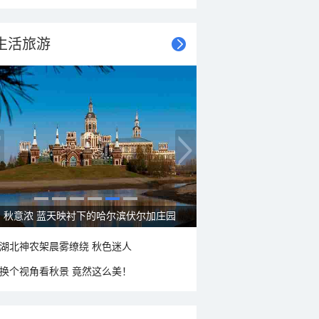
生活旅游
秋意浓 蓝天映衬下的哈尔滨伏尔加庄园
湖北神农架晨雾缭绕 秋色迷人
换个视角看秋景 竟然这么美！