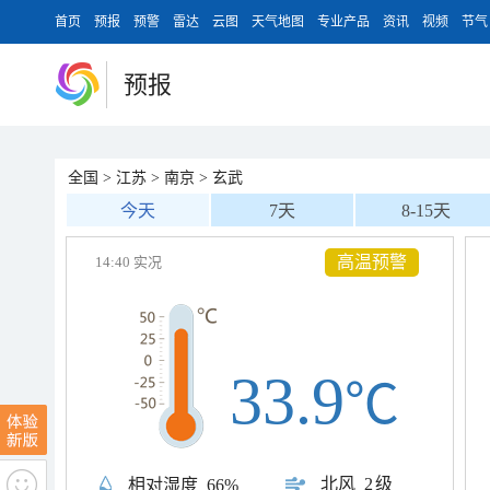
首页
预报
预警
雷达
云图
天气地图
专业产品
资讯
视频
节气
预报
全国
>
江苏
>
南京
>
玄武
今天
7天
8-15天
高温预警
14:40 实况
33.9
℃
北风
2级
相对湿度
66%