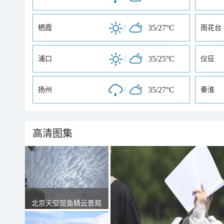
/
35/27°C
栖霞
雨花台
/
35/25°C
浦口
仪征
/
35/27°C
扬州
秦淮
高清图集
北京天空现鱼鳞云景观