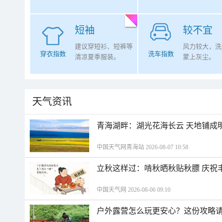
短袖
较不宜
建议穿短衫、短裤等
风力较大，洗
穿衣指数
洗车指数
清凉夏季服装。
蒙上灰尘。
天气资讯
青海湖畔：湖光花海长云 天地铺成
中国天气网青海站 2026-08-07 10:58
立秋这样过：啃秋晒秋贴秋膘 庆祝
中国天气网 2026-08-06 09:10
户外露营怎么玩更安心？这份攻略