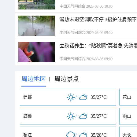
中国天气网综合 2026-08-06 10:00
暑热未退空调吹不停 3招护住肩颈
中国天气网综合 2026-08-06 09:10
立秋话养生：“贴秋膘”莫着急 先清
中国天气网综合 2026-08-06 09:00
周边地区
周边景点
|
/
35/27°C
建邺
花山
/
35/27°C
鼓楼
雨山
/
35/28°C
镇江
天长