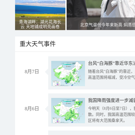
青海湖畔：湖光花海长
北京气温创今年来新高 焖蒸
云 天地铺成明亮画卷
重大天气事件
台风“白海豚”靠近华东
8月7日
随着台风“白海豚”的靠近
高温范围将缩减，受冷空气
8月6日
今明天（8月6日至7日）
散。同时，我国高温范围较
区将有大范围桑拿天。