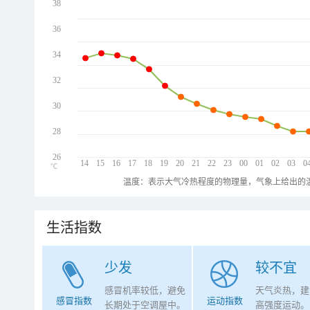
38
36
34
32
30
28
26
14
15
16
17
18
19
20
21
22
23
00
01
02
03
0
℃
温度：表示大气冷热程度的物理量，气象上给出的温
生活指数
少发
较不宜
感冒机率较低，避免
天气炎热，建
感冒指数
运动指数
长期处于空调屋中。
高强度运动。