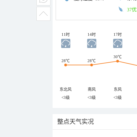
37优
11时
14时
17时
30℃
28℃
28℃
东北风
南风
东风
<3级
<3级
<3级
整点天气实况