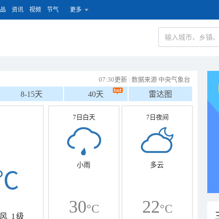
品
资讯
视频
节气
更多
07:30更新
|
数据来源 中央气象台
8-15天
40天
雷达图
7日白天
7日夜间
小雨
多云
℃
30
22
°C
°C
风
1级