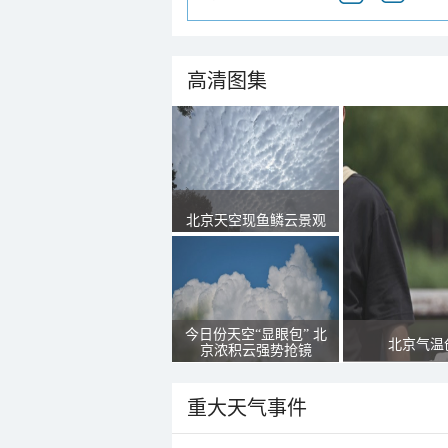
高清图集
北京天空现鱼鳞云景观
今日份天空“显眼包” 北
北京气温
京浓积云强势抢镜
重大天气事件