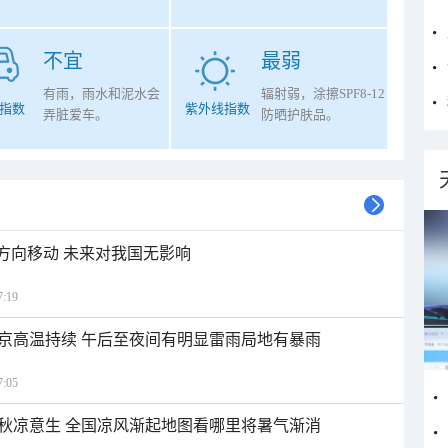
不宜
最弱
有雨，雨水和泥水会
辐射弱，涂擦SPF8-12
指数
紫外线指数
弄脏爱车。
防晒护肤品。
北方向移动 未来对我国无影响
:19
京高温持续 午后至夜间有明显雷雨局地有暴雨
:05
秋凉意生 全国凉风渐起地图看哪里将暑气渐消