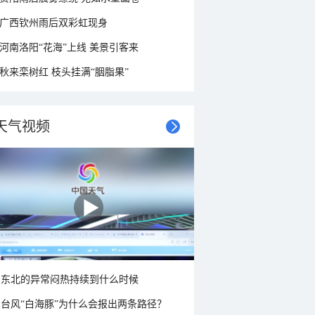
广西钦州雨后双彩虹现身
河南洛阳“花海”上线 美景引客来
秋来栾树红 枝头挂满“胭脂果”
天气视频
东北的异常闷热持续到什么时候
台风“白海豚”为什么会报出两条路径？