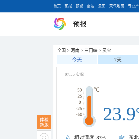
首页
预报
预警
雷达
云图
天气地图
专业产
预报
全国
>
河南
>
三门峡
>
灵宝
今天
7天
07:55 实况
23.9
东北
相对湿度
83%