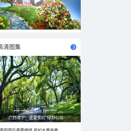
高清图集
呼伦贝尔草原 藏着最治愈的蓝天白云
贵阳雨后晨雾缭绕 宛如水墨画卷