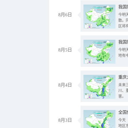
8月6日
今明
散。
区将
我国
8月5日
今明
地有
重庆
8月4日
未来
川、
害。
全国
8月3日
今天
地区