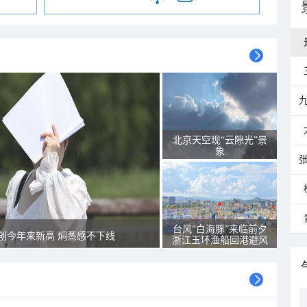
北京天空现“云隙光”景
象
台风“白海豚”来临前夕
创今年来新高 焖蒸感不下线
浙江玉环渔船回港避风