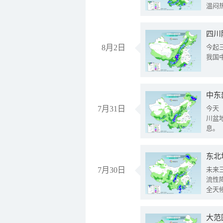
温闷
8月2日
今起
我国
中东
7月31日
今天
川盆
息。
东北
7月30日
未来
流性
全天
大范