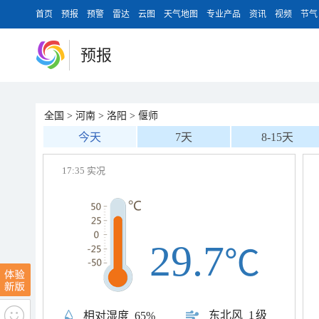
首页
预报
预警
雷达
云图
天气地图
专业产品
资讯
视频
节气
预报
全国
>
河南
>
洛阳
>
偃师
今天
7天
8-15天
17:35 实况
29.7
℃
东北风
1级
相对湿度
65%