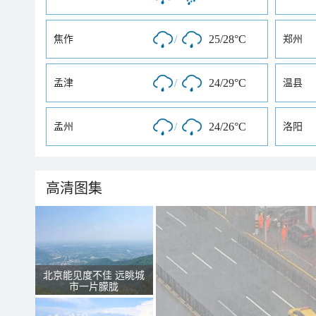
/
25/28°C
焦作
郑州
/
24/29°C
孟津
温县
/
24/26°C
孟州
洛阳
高清图集
北京能见度不佳 远眺城
市一片朦胧