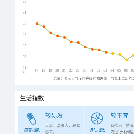
33
31
29
27
25
23
21
17
18
19
20
21
22
23
00
01
02
03
04
05
06
0
℃
温度：表示大气冷热程度的物理量，气象上给出的温
生活指数
较易发
较不宜
天凉，湿度大，较易
有降水，推荐
感冒指数
运动指数
感冒。
内进行休闲运