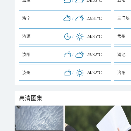
/
24/33°C
孟津
宜阳
/
22/31°C
洛宁
三门峡
/
24/35°C
济源
孟州
/
23/32°C
汝阳
渑池
/
24/32°C
汝州
洛阳
高清图集