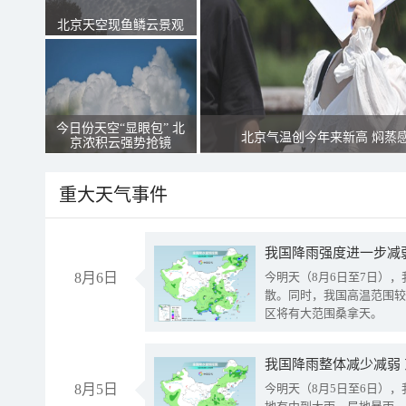
北京天空现鱼鳞云景观
今日份天空“显眼包” 北
北京气温创今年来新高 焖蒸
京浓积云强势抢镜
重大天气事件
8月6日
今明天（8月6日至7日）
散。同时，我国高温范围较
区将有大范围桑拿天。
我国降雨整体减少减弱
8月5日
今明天（8月5日至6日）