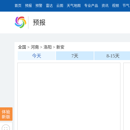
首页
预报
预警
雷达
云图
天气地图
专业产品
资讯
视频
节气
预报
全国
>
河南
>
洛阳
>
新安
今天
7天
8-15天