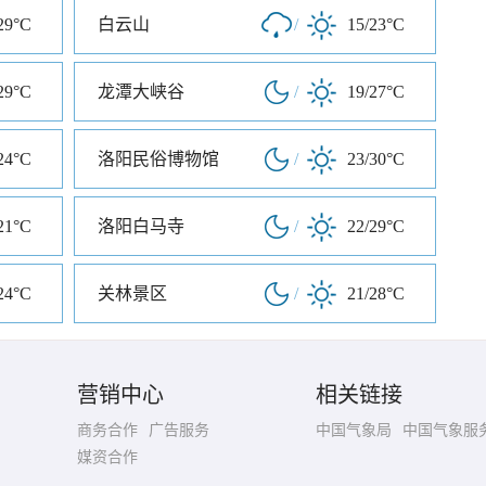
29°C
白云山
/
15/23°C
29°C
龙潭大峡谷
/
19/27°C
24°C
洛阳民俗博物馆
/
23/30°C
21°C
洛阳白马寺
/
22/29°C
24°C
关林景区
/
21/28°C
营销中心
相关链接
商务合作
广告服务
中国气象局
中国气象服
媒资合作