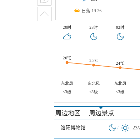
日落 19:26
20时
23时
02时
26℃
25℃
24℃
东北风
东北风
东北风
<3级
<3级
<3级
周边地区
周边景点
|
洛阳博物馆
/
23/