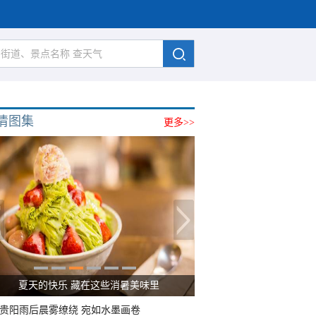
清图集
更多>>
夏天的快乐 藏在这些消暑美味里
贵阳雨后晨雾缭绕 宛如水墨画卷