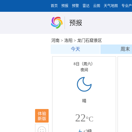
首页
预报
预警
雷达
云图
天气地图
专业产
预报
河南
>
洛阳
>
龙门石窟景区
今天
周末
8日（周六）
夜间
晴
22
°C
<3级