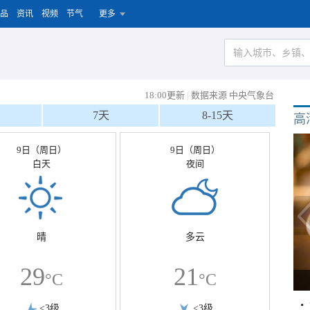
品
资讯
视频
节气
更多
18:00更新
|
数据来源 中央气象台
7天
8-15天
高
9日（周日）
9日（周日）
白天
夜间
晴
多云
29
21
°C
°C
<3级
<3级