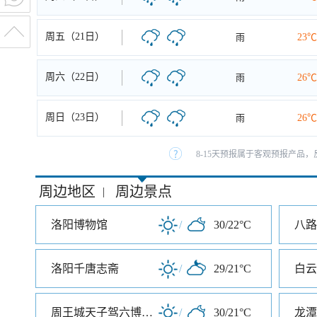
周五（21日）
雨
23℃
周六（22日）
雨
26℃
周日（23日）
雨
26℃
8-15天预报属于客观预报产品，
周边地区
周边景点
|
洛阳博物馆
/
30/22°C
洛阳千唐志斋
/
29/21°C
白云
周王城天子驾六博物馆
/
30/21°C
龙潭