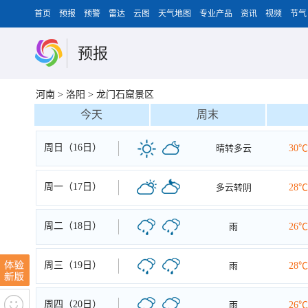
首页
预报
预警
雷达
云图
天气地图
专业产品
资讯
视频
节气
预报
河南
>
洛阳
>
龙门石窟景区
今天
周末
周日（16日）
晴转多云
30℃
周一（17日）
多云转阴
28℃
周二（18日）
雨
26℃
周三（19日）
雨
28℃
周四（20日）
雨
26℃