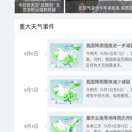
今日份天空“显眼包” 北
北京气温创今年来新高 焖蒸
京浓积云强势抢镜
重大天气事件
8月6日
今明天（8月6日至7日）
散。同时，我国高温范围较
区将有大范围桑拿天。
我国降雨整体减少减弱
8月5日
今明天（8月5日至6日）
地有中到大雨，局地暴雨，
重庆云南等地降雨仍然
8月4日
未来三天（8月4日至6日
川、重庆、贵州等地仍然降