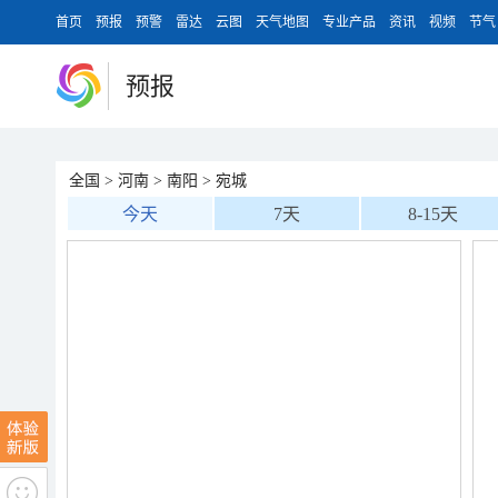
首页
预报
预警
雷达
云图
天气地图
专业产品
资讯
视频
节气
预报
全国
>
河南
>
南阳
>
宛城
今天
7天
8-15天