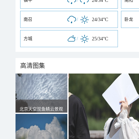
/
24/34°C
镇平
南阳
/
24/34°C
南召
卧龙
/
25/34°C
方城
高清图集
北京天空现鱼鳞云景观