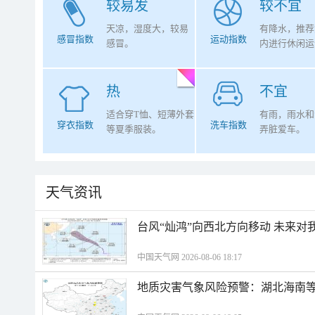
较易发
较不宜
天凉，湿度大，较易
有降水，推荐
感冒指数
运动指数
感冒。
内进行休闲运
热
不宜
适合穿T恤、短薄外套
有雨，雨水和
穿衣指数
洗车指数
等夏季服装。
弄脏爱车。
天气资讯
台风“灿鸿”向西北方向移动 未来对
中国天气网 2026-08-06 18:17
地质灾害气象风险预警：湖北海南等