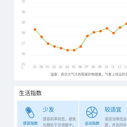
31
30
29
28
27
26
25
23
00
01
02
03
04
05
06
07
08
09
10
11
12
1
℃
温度：表示大气冷热程度的物理量，气象上给出的温
生活指数
少发
较适宜
感冒机率较低，避免
请适当降低运
感冒指数
运动指数
长期处于空调屋中。
度，并及时补