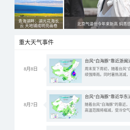
青海湖畔：湖光花海长
北京气温创今年来新高 焖蒸
云 天地铺成明亮画卷
重大天气事件
台风“白海豚”靠近浙闽
8月8日
周末至下周初，随着台风“
续强降雨。同时暑热消减，
台风“白海豚”靠近华东
8月7日
随着台风“白海豚”的靠近
高温范围将缩减，受冷空气