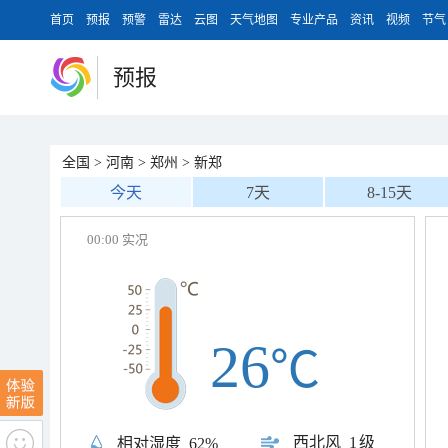
首页
预报
预警
雷达
云图
天气地图
专业产品
资讯
视频
节气
预报
全国
>
河南
>
郑州
>
新郑
今天
7天
8-15天
00:00 实况
26
℃
西北风
1级
相对湿度
62%