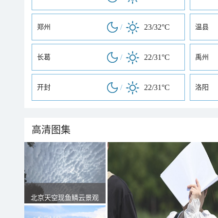
/
23/32°C
郑州
温县
/
22/31°C
长葛
禹州
/
22/31°C
开封
洛阳
高清图集
北京天空现鱼鳞云景观