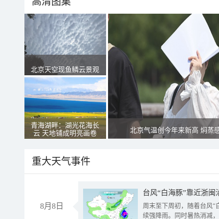
高清图集
北京天空现鱼鳞云景观
青海湖畔：湖光花海长
北京气温创今年来新高 焖蒸
云 天地铺成明亮画卷
重大天气事件
台风“白海豚”靠近浙闽
8月8日
周末至下周初，随着台风“
续强降雨。同时暑热消减，