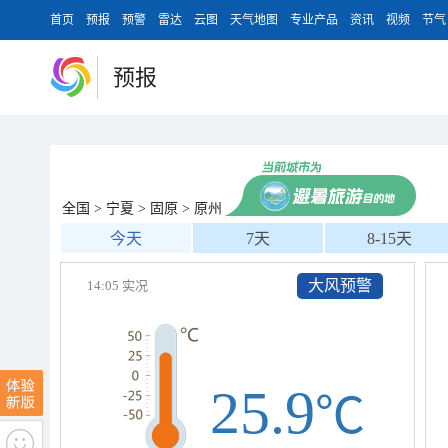
首页
预报
预警
雷达
云图
天气地图
专业产品
资讯
视频
节气
预报
全国
>
宁夏
>
固原
>
原州
今天
7天
8-15天
大风预警
14:05 实况
25.9
℃