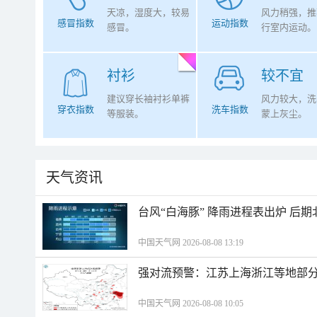
天凉，湿度大，较易
风力稍强，推
感冒指数
运动指数
感冒。
行室内运动。
衬衫
较不宜
建议穿长袖衬衫单裤
风力较大，洗
穿衣指数
洗车指数
等服装。
蒙上灰尘。
天气资讯
台风“白海豚” 降雨进程表出炉 后
中国天气网 2026-08-08 13:19
强对流预警：江苏上海浙江等地部分
中国天气网 2026-08-08 10:05