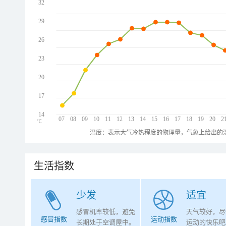
32
29
26
23
20
17
14
07
08
09
10
11
12
13
14
15
16
17
18
19
20
2
℃
温度：表示大气冷热程度的物理量，气象上给出的温
生活指数
少发
适宜
感冒机率较低，避免
天气较好，尽
感冒指数
运动指数
长期处于空调屋中。
运动的快乐吧