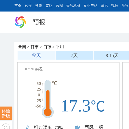
首页
预报
预警
雷达
云图
天气地图
专业产品
资讯
视频
节气
预报
全国
>
甘肃
>
白银
>
平川
今天
7天
8-15天
07:20 实况
17.3
℃
西风
1级
相对湿度
70%