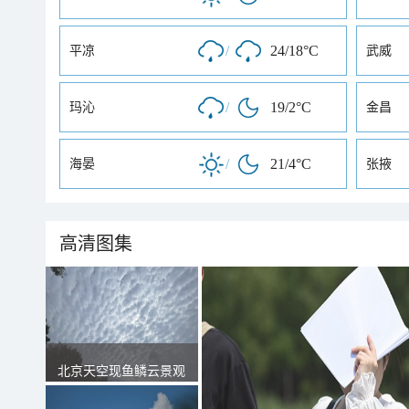
/
24/18°C
平凉
武威
/
19/2°C
玛沁
金昌
/
21/4°C
海晏
张掖
高清图集
北京天空现鱼鳞云景观