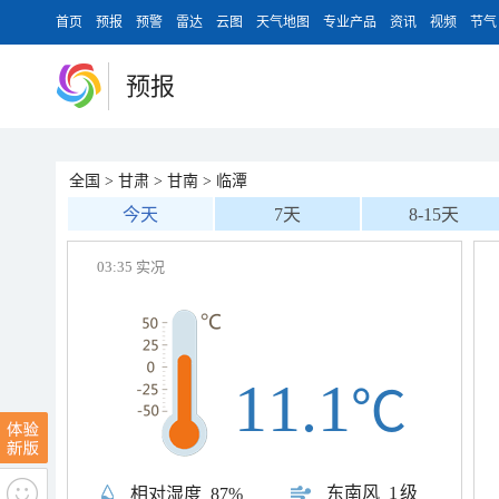
首页
预报
预警
雷达
云图
天气地图
专业产品
资讯
视频
节气
预报
全国
>
甘肃
>
甘南
>
临潭
今天
7天
8-15天
03:35 实况
11.1
℃
东南风
1级
相对湿度
87%