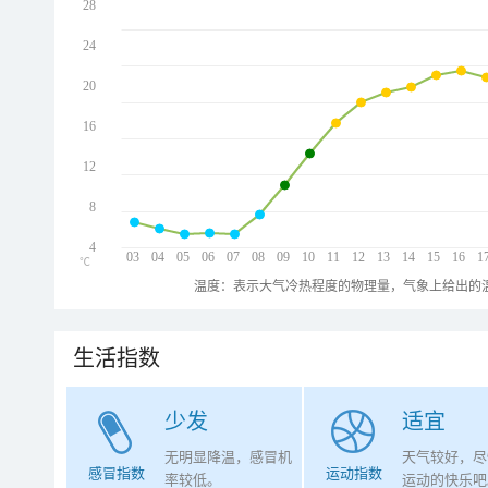
28
24
20
16
12
8
4
03
04
05
06
07
08
09
10
11
12
13
14
15
16
1
℃
温度：表示大气冷热程度的物理量，气象上给出的温
生活指数
少发
适宜
无明显降温，感冒机
天气较好，尽
感冒指数
运动指数
率较低。
运动的快乐吧