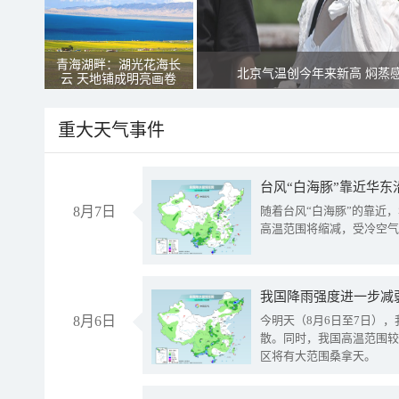
青海湖畔：湖光花海长
北京气温创今年来新高 焖蒸
云 天地铺成明亮画卷
重大天气事件
台风“白海豚”靠近华东
8月7日
随着台风“白海豚”的靠近
高温范围将缩减，受冷空气
8月6日
今明天（8月6日至7日）
散。同时，我国高温范围较
区将有大范围桑拿天。