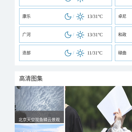
/
13/31°C
康乐
卓尼
/
13/31°C
广河
和政
/
11/31°C
迭部
碌曲
高清图集
北京天空现鱼鳞云景观