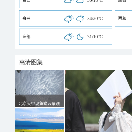
/
30/18°C
宕昌
康县
/
34/20°C
舟曲
西和
/
31/10°C
迭部
高清图集
北京天空现鱼鳞云景观