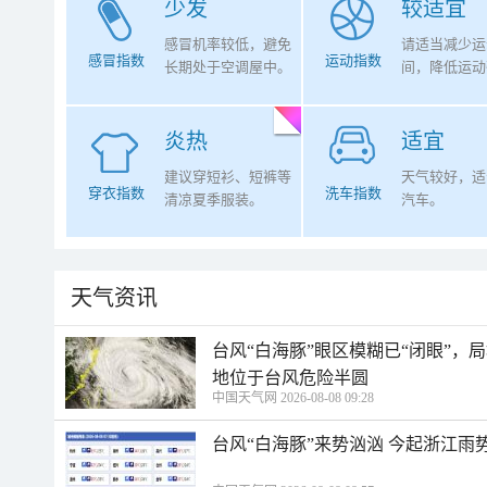
少发
较适宜
感冒机率较低，避免
请适当减少运
感冒指数
运动指数
长期处于空调屋中。
间，降低运动
炎热
适宜
建议穿短衫、短裤等
天气较好，适
穿衣指数
洗车指数
清凉夏季服装。
汽车。
天气资讯
台风“白海豚”眼区模糊已“闭眼”
地位于台风危险半圆
中国天气网 2026-08-08 09:28
台风“白海豚”来势汹汹 今起浙江