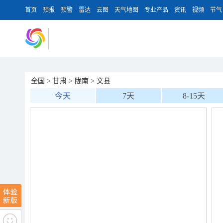
首页
预报
预警
雷达
云图
天气地图
专业产品
资讯
视频
节气
全国
>
甘肃
>
陇南
>
文县
今天
7天
8-15天