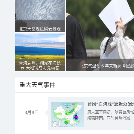
北京天空现鱼鳞云景观
青海湖畔：湖光花海长
北京气温创今年来新高 焖蒸
云 天地铺成明亮画卷
重大天气事件
台风“白海豚”靠近浙闽
8月8日
周末至下周初，随着台风“
续强降雨。同时暑热消减，