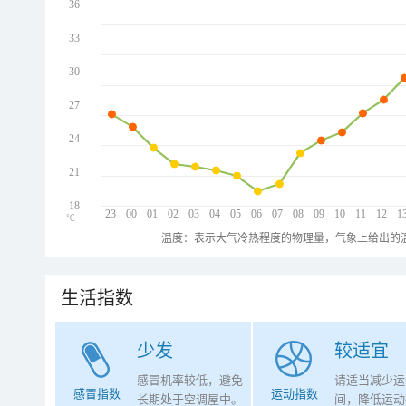
36
33
30
27
24
21
18
23
00
01
02
03
04
05
06
07
08
09
10
11
12
1
℃
温度：表示大气冷热程度的物理量，气象上给出的温
生活指数
少发
较适宜
感冒机率较低，避免
请适当减少运
感冒指数
运动指数
长期处于空调屋中。
间，降低运动