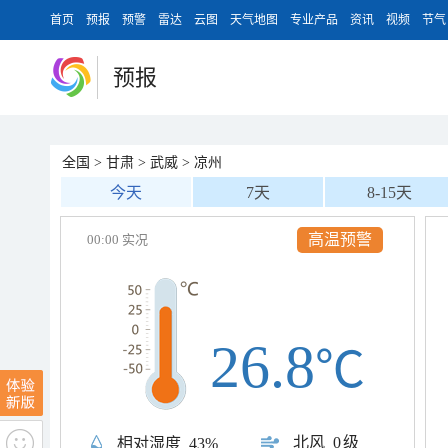
首页
预报
预警
雷达
云图
天气地图
专业产品
资讯
视频
节气
预报
全国
>
甘肃
>
武威
>
凉州
今天
7天
8-15天
高温预警
00:00 实况
26.8
℃
北风
0级
相对湿度
43%