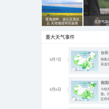
青海湖畔：湖光花海长
北京气温
云 天地铺成明亮画卷
重大天气事件
台风
8月7日
随着
高温
8月6日
今明
散。
区将