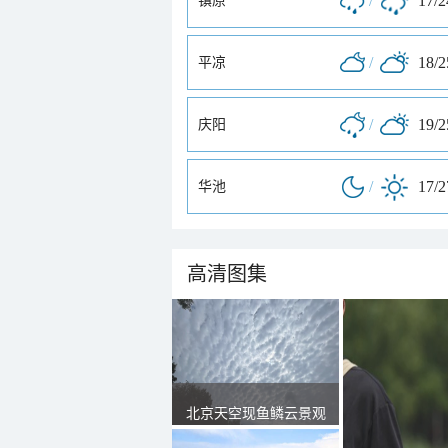
/
17/
镇原
/
18/
平凉
/
19/
庆阳
/
17/
华池
高清图集
北京天空现鱼鳞云景观