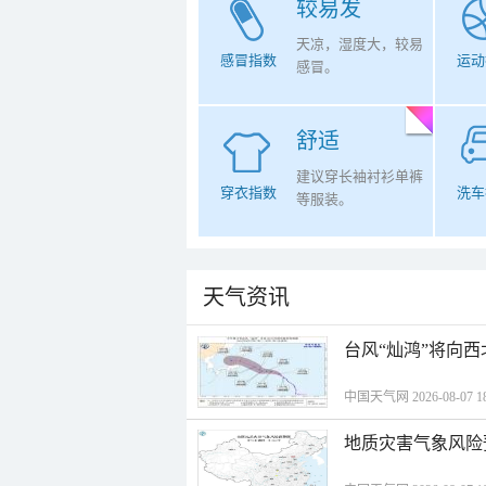
较易发
天凉，湿度大，较易
感冒指数
运动
感冒。
舒适
建议穿长袖衬衫单裤
穿衣指数
洗车
等服装。
天气资讯
台风“灿鸿”将向
中国天气网 2026-08-07 18
地质灾害气象风险