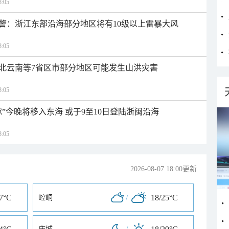
:05
警：浙江东部沿海部分地区将有10级以上雷暴大风
:05
北云南等7省区市部分地区可能发生山洪灾害
:05
”今晚将移入东海 或于9至10日登陆浙闽沿海
:05
2026-08-07 18:00更新
27°C
/
18/25°C
崆峒