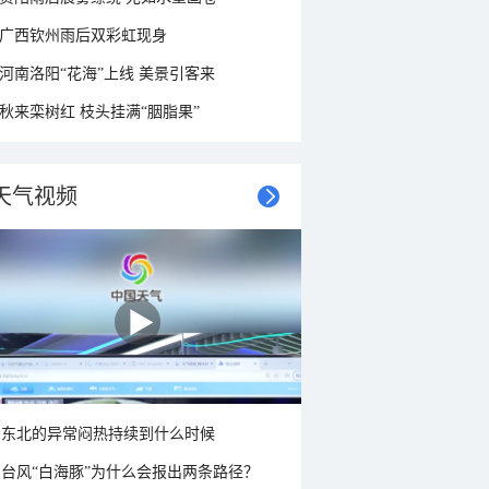
广西钦州雨后双彩虹现身
河南洛阳“花海”上线 美景引客来
秋来栾树红 枝头挂满“胭脂果”
天气视频
东北的异常闷热持续到什么时候
台风“白海豚”为什么会报出两条路径？