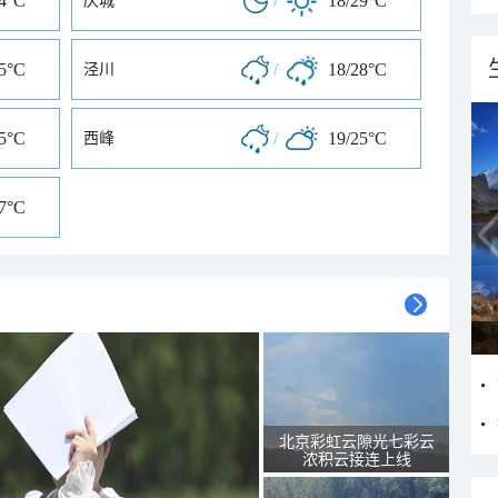
24°C
/
18/29°C
庆城
25°C
/
18/28°C
泾川
25°C
/
19/25°C
西峰
27°C
北京彩虹云隙光七彩云
浓积云接连上线