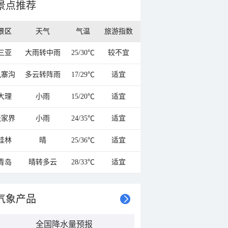
景点推荐
景区
天气
气温
旅游指数
三亚
大雨转中雨
25/30℃
较不宜
九寨沟
多云转阵雨
17/29℃
适宜
大理
小雨
15/20℃
适宜
张家界
小雨
24/35℃
适宜
桂林
晴
25/36℃
适宜
青岛
晴转多云
28/33℃
适宜
气象产品
全国降水量预报