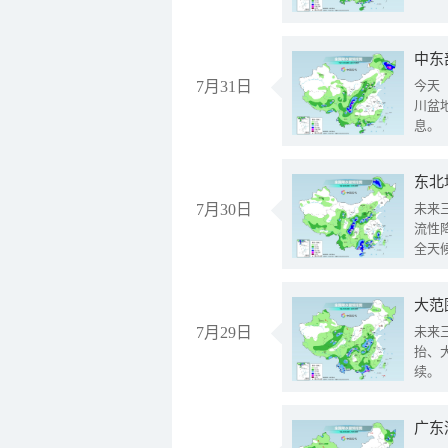
中东
7月31日
今天
川盆
息。
东北
7月30日
未来
流性
全天
大范
7月29日
未来
抬、
续。
广东