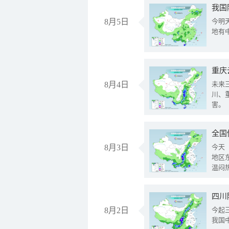
我国
8月5日
今明
地有
重庆
8月4日
未来
川、
害。
全国
8月3日
今天
地区
温闷
8月2日
今起
我国