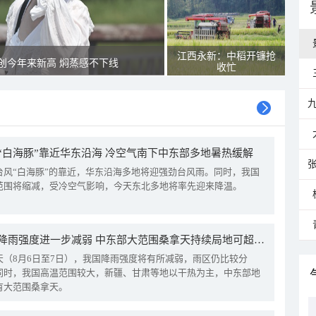
江西永新：中稻开镰抢
创今年来新高 焖蒸感不下线
收忙
“白海豚”靠近华东沿海 冷空气南下中东部多地暑热缓解
台风“白海豚”的靠近，华东沿海多地将迎强劲台风雨。同时，我国
范围将缩减，受冷空气影响，今天东北多地将率先迎来降温。
我国降雨强度进一步减弱 中东部大范围桑拿天持续局地可超38℃
天（8月6日至7日），我国降雨强度将有所减弱，雨区仍比较分
同时，我国高温范围较大，新疆、甘肃等地以干热为主，中东部地
有大范围桑拿天。