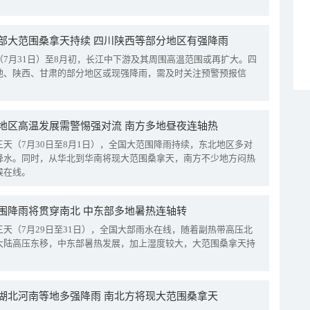
部大范围桑拿天持续 四川陕西等部分地区有强降雨
（7月31日）至8月初，长江中下游及其周围高温范围或再扩大。四
地、陕西、甘肃的部分地区或现强降雨，需及时关注预警预报信
地区高温发展需警惕强对流 南方多地昼夜连轴热
三天（7月30日至8月1日），全国大范围降雨持续，东北地区多对
降水。同时，从华北到华南将现大范围桑拿天，南方不少地方闷热
候在线。
围降雨将贯穿南北 中东部多地暑热连轴转
三天（7月29日至31日），全国大部雨水在线，随着副热带高压北
大陆高压东移，中东部暑热发展，加上湿度较大，大范围桑拿天持
湖北河南等地多强降雨 南北方将现大范围桑拿天