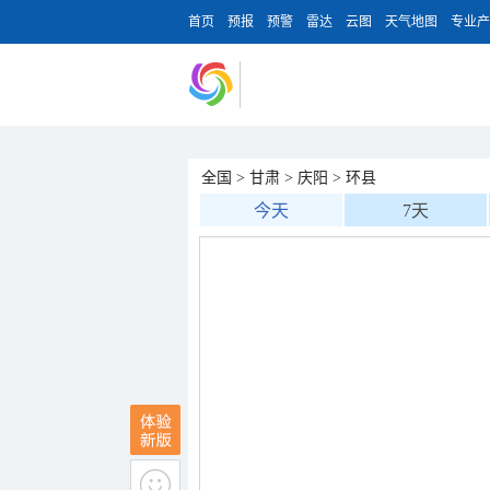
首页
预报
预警
雷达
云图
天气地图
专业产
全国
>
甘肃
>
庆阳
>
环县
今天
7天