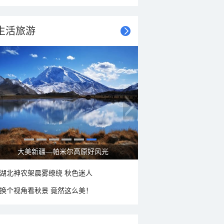
生活旅游
立秋节气：北方逐渐转凉 南方暑热仍盛
湖北神农架晨雾缭绕 秋色迷人
换个视角看秋景 竟然这么美！