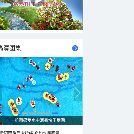
高清图集
走进青海祁连 邂逅一场大自然的顶级配色
贵阳雨后晨雾缭绕 宛如水墨画卷