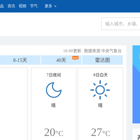
品
资讯
视频
节气
更多
18:00更新
|
数据来源 中央气象台
8-15天
40天
雷达图
7日夜间
8日白天
晴
晴
20
27
°C
°C