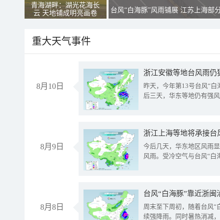
青海湖畔：湖光花海长
台风“白海豚”风雨铺展 江苏上海部
云 天地铺成明亮画卷
重大天气事件
浙江安徽等地台风雨仍
8月10日
昨天，今年第13号台风“
后三天，华东等地仍有强风
浙江上海等地将承接台风
8月9日
今后几天，华东地区风雨显
风雨。受冷空气与台风“白
台风“白海豚”靠近浙闽
8月8日
周末至下周初，随着台风“
续强降雨。同时暑热消减，