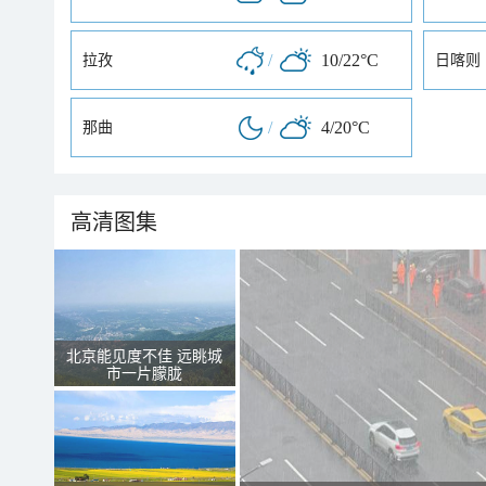
/
10/22°C
拉孜
日喀则
/
4/20°C
那曲
高清图集
北京能见度不佳 远眺城
市一片朦胧