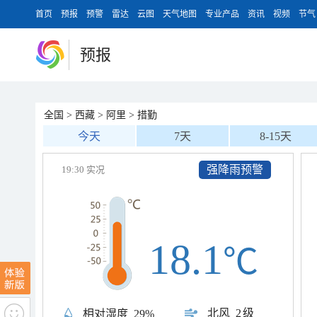
首页
预报
预警
雷达
云图
天气地图
专业产品
资讯
视频
节气
预报
全国
>
西藏
>
阿里
>
措勤
今天
7天
8-15天
强降雨预警
19:30 实况
18.1
℃
北风
2级
相对湿度
29%