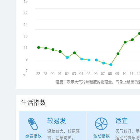
19
17
15
13
11
9
7
22
23
00
01
02
03
04
05
06
07
08
09
10
11
1
℃
温度：表示大气冷热程度的物理量，气象上给出的温
生活指数
较易发
适宜
温差较大，较易感
天气较好，尽
感冒指数
运动指数
冒，注意防护。
运动的快乐吧