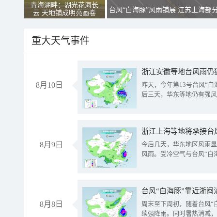
青海湖畔：湖光花海长
台风“白海豚”风雨铺展 江苏上海部
云 天地铺成明亮画卷
重大天气事件
浙江安徽等地台风雨仍
8月10日
昨天，今年第13号台风“
后三天，华东等地仍有强风
浙江上海等地将承接台风
8月9日
今后几天，华东地区风雨显
风雨。受冷空气与台风“白
台风“白海豚”靠近浙闽
8月8日
周末至下周初，随着台风“
续强降雨。同时暑热消减，