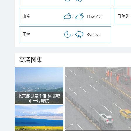
/
11/26°C
山南
日喀则
/
3/24°C
玉树
高清图集
北京能见度不佳 远眺城
市一片朦胧