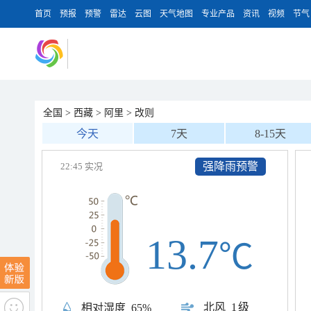
首页
预报
预警
雷达
云图
天气地图
专业产品
资讯
视频
节气
全国
>
西藏
>
阿里
>
改则
今天
7天
8-15天
强降雨预警
22:45 实况
13.7
℃
北风
1级
相对湿度
65%