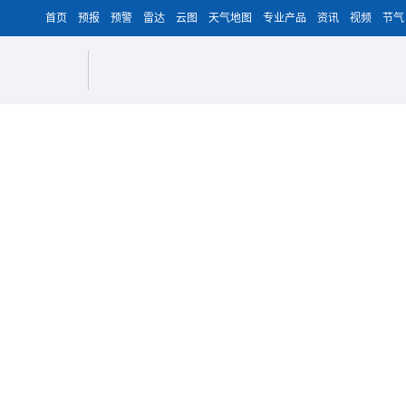
首页
预报
预警
雷达
云图
天气地图
专业产品
资讯
视频
节气