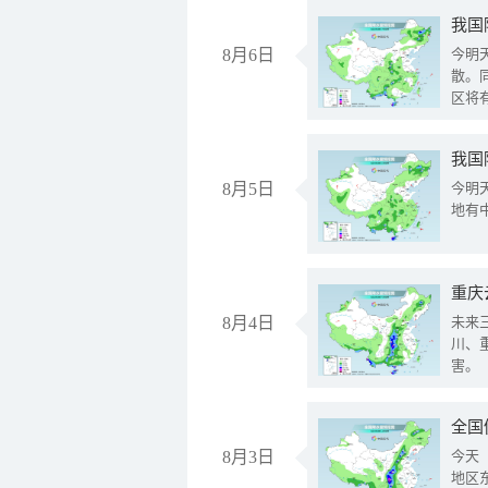
8月6日
今明
散。
区将
我国
8月5日
今明
地有
重庆
8月4日
未来
川、
害。
全国
8月3日
今天
地区