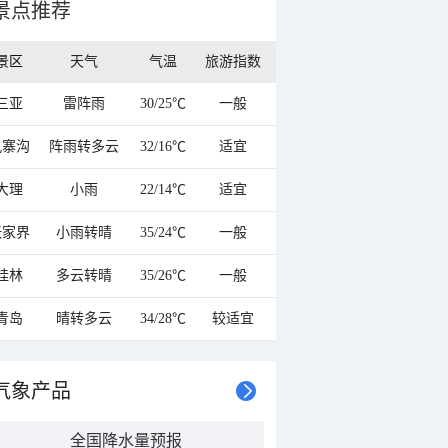
景点推荐
景区
天气
气温
旅游指数
三亚
雷阵雨
30/25℃
一般
九寨沟
阵雨转多云
32/16℃
适宜
大理
小雨
22/14℃
适宜
张家界
小雨转晴
35/24℃
一般
桂林
多云转晴
35/26℃
一般
青岛
晴转多云
34/28℃
较适宜
气象产品
全国降水量预报