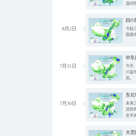
温闷
8月2日
今起
我国
中东
7月31日
今天
川盆
息。
东北
7月30日
未来
流性
全天
大范