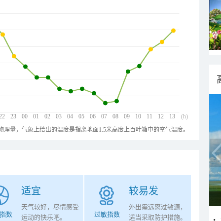
22
23
00
01
02
03
04
05
06
07
08
09
10
11
12
13
(h)
物理量，气象上给出的温度是指离地面1.5米高度上百叶箱中的空气温度。
适宜
较易发
天气较好，尽情感受
外出需远离过敏源，
指数
过敏指数
运动的快乐吧。
适当采取防护措施。