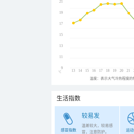
21
19
17
15
13
11
9
13
14
15
16
17
18
19
20
21
℃
温度：表示大气冷热程度的
生活指数
较易发
温差较大，较易感
感冒指数
运动
冒，注意防护。