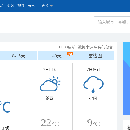
品
资讯
视频
节气
更多
11:30更新
|
数据来源 中央气象台
8-15天
40天
雷达图
7日白天
7日夜间
多云
小雨
℃
22
9
°C
°C
3级