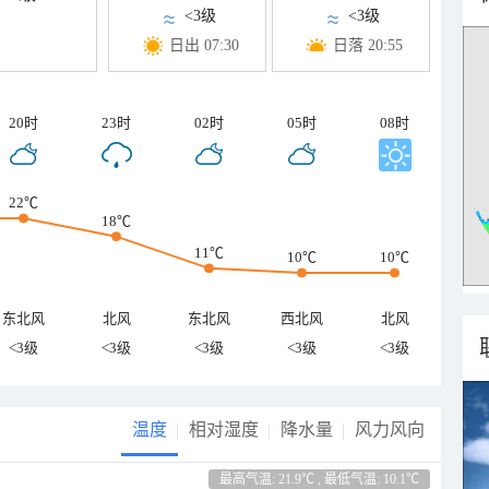
<3级
<3级
日出 07:30
日落 20:55
20时
23时
02时
05时
08时
22℃
18℃
11℃
10℃
10℃
东北风
北风
东北风
西北风
北风
<3级
<3级
<3级
<3级
<3级
温度
相对湿度
降水量
风力风向
最高气温: 21.9℃ , 最低气温: 10.1℃