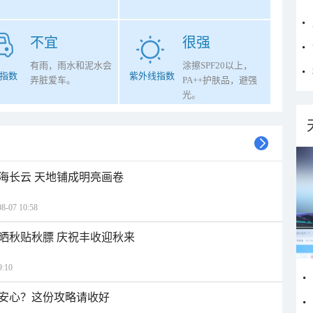
不宜
很强
有雨，雨水和泥水会
涂擦SPF20以上，
指数
紫外线指数
弄脏爱车。
PA++护肤品，避强
光。
海长云 天地铺成明亮画卷
07 10:58
晒秋贴秋膘 庆祝丰收迎秋来
:10
安心？这份攻略请收好