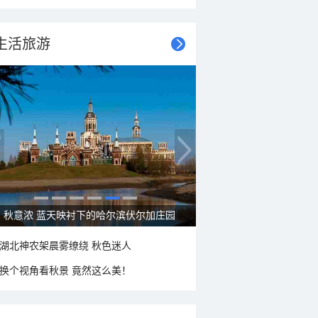
生活旅游
秋意浓 蓝天映衬下的哈尔滨伏尔加庄园
湖北神农架晨雾缭绕 秋色迷人
换个视角看秋景 竟然这么美！