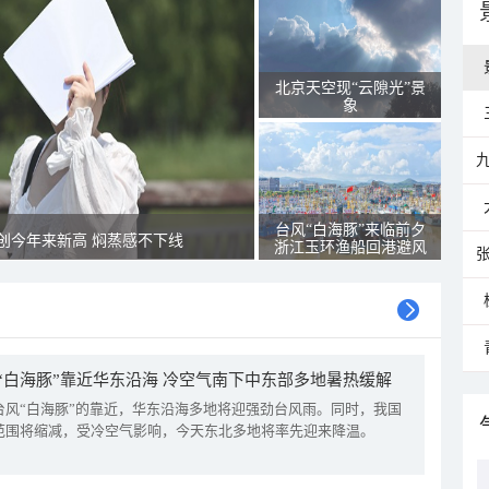
北京天空现“云隙光”景
象
台风“白海豚”来临前夕
创今年来新高 焖蒸感不下线
浙江玉环渔船回港避风
“白海豚”靠近华东沿海 冷空气南下中东部多地暑热缓解
台风“白海豚”的靠近，华东沿海多地将迎强劲台风雨。同时，我国
范围将缩减，受冷空气影响，今天东北多地将率先迎来降温。