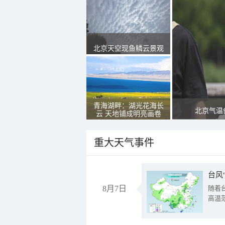
北京天空现鱼鳞云景观
青海湖畔：湖光花海长
北京气温
云 天地铺成明亮画卷
重大天气事件
台风
8月7日
随着
高温