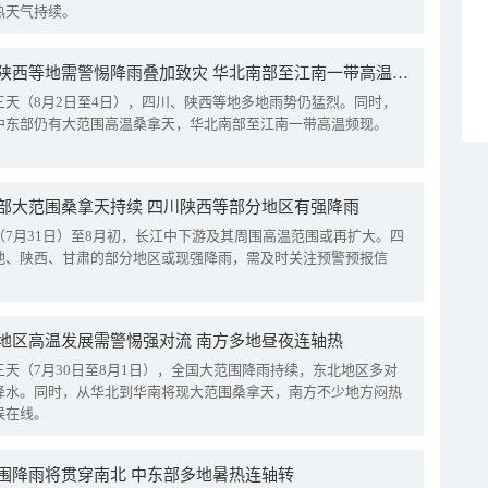
热天气持续。
四川陕西等地需警惕降雨叠加致灾 华北南部至江南一带高温频现
三天（8月2日至4日），四川、陕西等地多地雨势仍猛烈。同时，
中东部仍有大范围高温桑拿天，华北南部至江南一带高温频现。
部大范围桑拿天持续 四川陕西等部分地区有强降雨
（7月31日）至8月初，长江中下游及其周围高温范围或再扩大。四
地、陕西、甘肃的部分地区或现强降雨，需及时关注预警预报信
地区高温发展需警惕强对流 南方多地昼夜连轴热
三天（7月30日至8月1日），全国大范围降雨持续，东北地区多对
降水。同时，从华北到华南将现大范围桑拿天，南方不少地方闷热
候在线。
围降雨将贯穿南北 中东部多地暑热连轴转