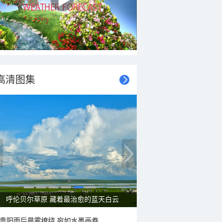
高清图集
呼伦贝尔草原 藏着最治愈的蓝天白云
贵阳雨后晨雾缭绕 宛如水墨画卷