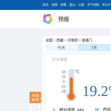
首页
预报
预警
雷达
云图
天气地图
专业产
预报
全国
>
西藏
>
日喀则
>
谢通门
今天
7天
13:25 实况
19.2
西风
相对湿度
44%