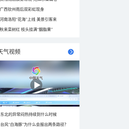
广西钦州雨后双彩虹现身
河南洛阳“花海”上线 美景引客来
秋来栾树红 枝头挂满“胭脂果”
天气视频
东北的异常闷热持续到什么时候
台风“白海豚”为什么会报出两条路径？