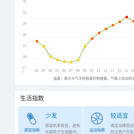
35
32
29
26
23
20
17
02
03
04
05
06
07
08
09
10
11
12
13
14
15
1
℃
温度：表示大气冷热程度的物理量，气象上给出的温
生活指数
少发
较适宜
感冒机率较低，避免
请适当降低运
感冒指数
运动指数
长期处于空调屋中。
并注意户外防