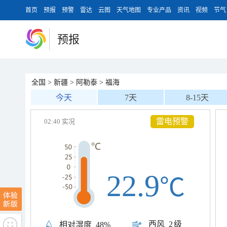
首页
预报
预警
雷达
云图
天气地图
专业产品
资讯
视频
节气
预报
全国
>
新疆
>
阿勒泰
>
福海
今天
7天
8-15天
大风预警
02:40 实况
22.9
℃
西风
2级
相对湿度
48%