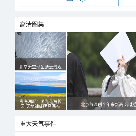
高清图集
北京天空现鱼鳞云景观
青海湖畔：湖光花海长
北京气温创今年来新高 焖蒸
云 天地铺成明亮画卷
重大天气事件