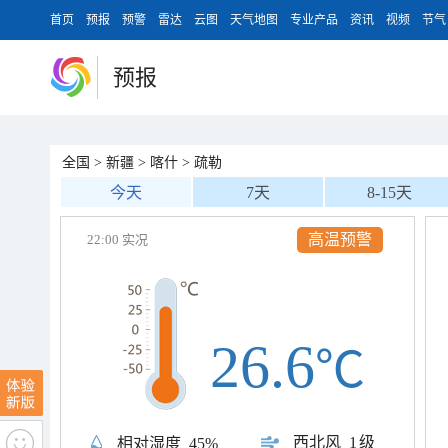
首页
预报
预警
雷达
云图
天气地图
专业产品
资讯
视频
节气
预报
全国
>
新疆
>
喀什
>
疏勒
今天
7天
8-15天
高温预警
22:00 实况
26.6
℃
西北风
1级
相对湿度
45%