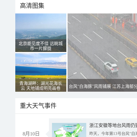
高清图集
北京能见度不佳 远眺城
市一片朦胧
青海湖畔：湖光花海长
台风“白海豚”风雨铺展 江苏上海部
云 天地铺成明亮画卷
重大天气事件
浙江安徽等地台风雨仍
8月10日
昨天，今年第13号台风“