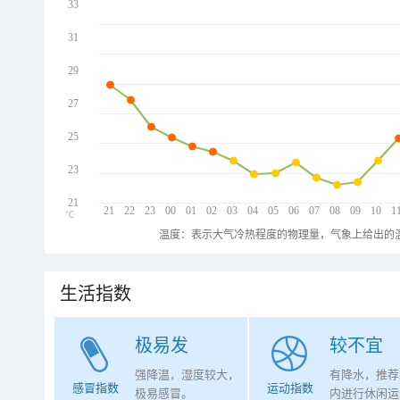
33
31
29
27
25
23
21
21
22
23
00
01
02
03
04
05
06
07
08
09
10
1
℃
温度：表示大气冷热程度的物理量，气象上给出的温
生活指数
极易发
较不宜
强降温，湿度较大，
有降水，推荐
感冒指数
运动指数
极易感冒。
内进行休闲运