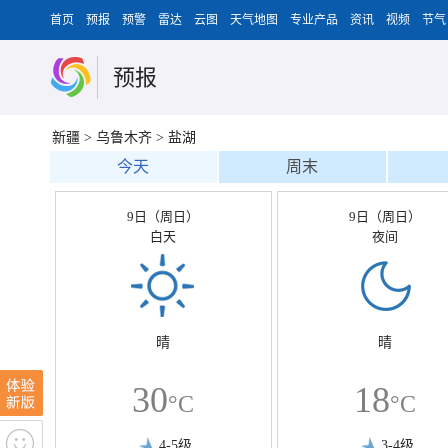
首页
预报
预警
雷达
云图
天气地图
专业产品
资讯
视频
节气
预报
新疆
>
乌鲁木齐
>
盐湖
今天
周末
9日（周日）
9日（周日）
白天
夜间
晴
晴
30
18
°C
°C
4-5级
3-4级