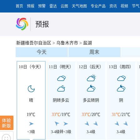
首页
预报
预警
雷达
云图
天气地图
专业产品
资讯
视频
节气
预报
新疆维吾尔自治区
>
乌鲁木齐市
>
盐湖
今天
周末
10日（今天）
11日（明天）
12日（后天）
13日（周四）
晴
阴转多云
多云转阴
阴
19℃
33℃
/
19℃
33℃
/
20℃
31℃
/
21℃
<3级
3-4级转<3级
3-4级
3-4级