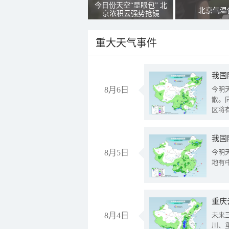
今日份天空“显眼包” 北
北京气温
京浓积云强势抢镜
重大天气事件
8月6日
今明
散。
区将
我国
8月5日
今明
地有
重庆
8月4日
未来
川、