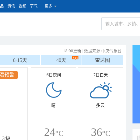
品
资讯
视频
节气
更多
18:00更新
|
数据来源 中央气象台
8-15天
40天
雷达图
温预警
6日夜间
7日白天
晴
多云
24
36
°C
°C
3级