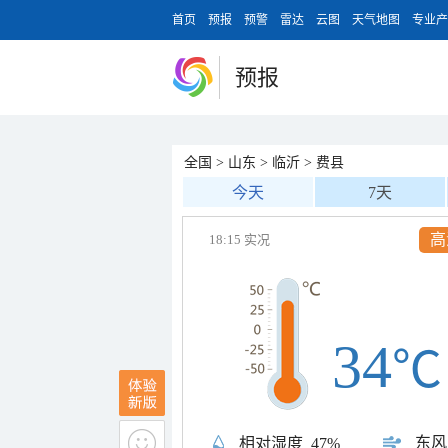
首页
预报
预警
雷达
云图
天气地图
专业产
预报
全国
>
山东
>
临沂
>
费县
今天
7天
高
18:15 实况
34
℃
东风
相对湿度
47%