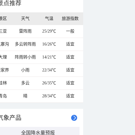
景点推荐
景区
天气
气温
旅游指数
三亚
雷阵雨
25/29℃
一般
九寨沟
多云转阵雨
16/26℃
适宜
大理
阵雨转小雨
14/21℃
适宜
张家界
小雨
22/34℃
适宜
桂林
多云
26/35℃
适宜
青岛
晴
28/34℃
适宜
气象产品
全国降水量预报