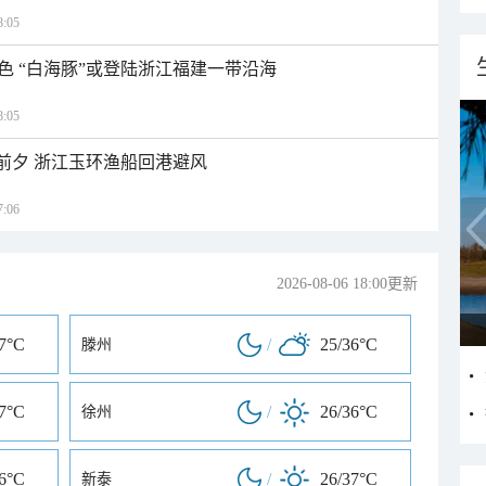
:05
色 “白海豚”或登陆浙江福建一带沿海
:05
临前夕 浙江玉环渔船回港避风
:06
2026-08-06 18:00更新
37°C
/
25/36°C
滕州
37°C
/
26/36°C
徐州
36°C
/
26/37°C
新泰