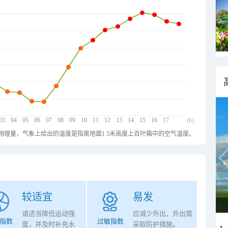
03
04
05
06
07
08
09
10
11
12
13
14
15
16
17
(h)
物理量，气象上给出的温度是指离地面1.5米高度上百叶箱中的空气温度。
较适宜
易发
请适当降低运动强
应减少外出，外出需
指数
过敏指数
度，并及时补充水
采取防护措施。