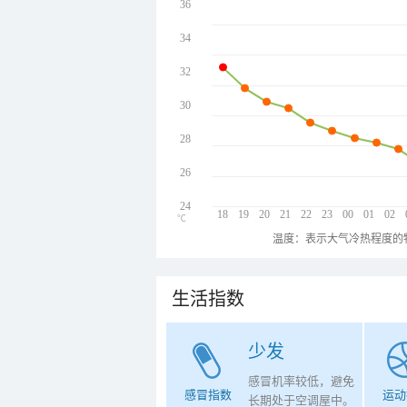
36
34
32
30
28
26
24
18
19
20
21
22
23
00
01
02
℃
温度：表示大气冷热程度的
生活指数
少发
感冒机率较低，避免
感冒指数
运动
长期处于空调屋中。