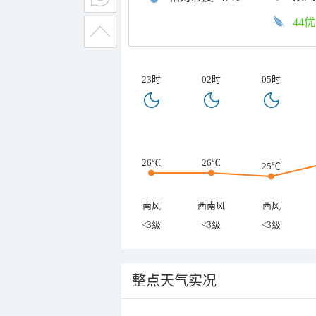
44优
23时
02时
05时
26℃
26℃
25℃
南风
西南风
西风
<3级
<3级
<3级
整点天气实况