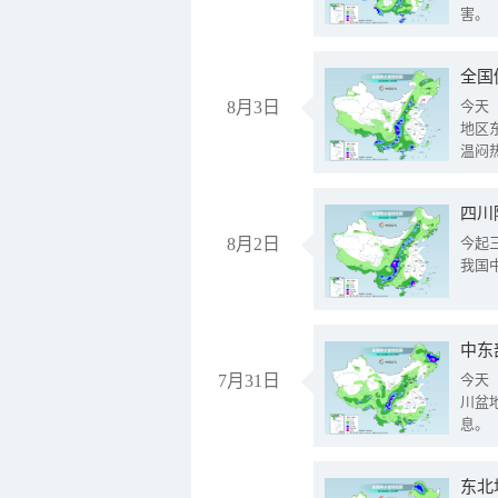
害。
全国
8月3日
今天
地区
温闷
8月2日
今起
我国
中东
7月31日
今天
川盆
息。
东北