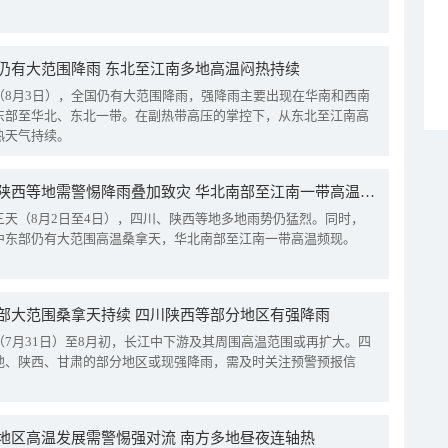
仍有大范围降雨 东北至江南多地高温闷热持续
（8月3日），全国仍有大范围降雨，强降雨主要出现在华南和西南
东部至华北、东北一带。在副热带高压的掌控下，从东北至江南高
热天气持续。
四川陕西等地需警惕降雨叠加致灾 华北南部至江南一带高温频现
三天（8月2日至4日），四川、陕西等地多地雨势仍猛烈。同时，
中东部仍有大范围高温桑拿天，华北南部至江南一带高温频现。
部大范围桑拿天持续 四川陕西等部分地区有强降雨
（7月31日）至8月初，长江中下游及其周围高温范围或再扩大。四
地、陕西、甘肃的部分地区或现强降雨，需及时关注预警预报信
地区高温发展需警惕强对流 南方多地昼夜连轴热