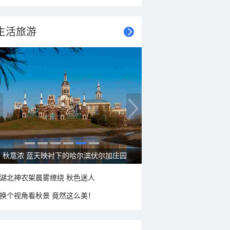
生活旅游
秋意浓 蓝天映衬下的哈尔滨伏尔加庄园
湖北神农架晨雾缭绕 秋色迷人
换个视角看秋景 竟然这么美！