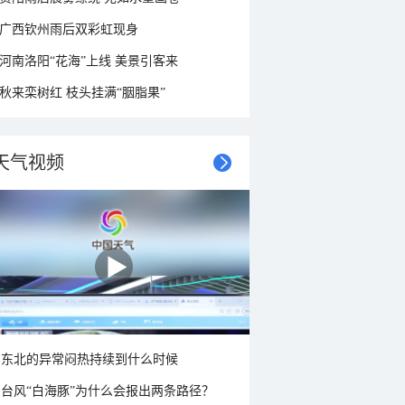
广西钦州雨后双彩虹现身
河南洛阳“花海”上线 美景引客来
秋来栾树红 枝头挂满“胭脂果”
天气视频
东北的异常闷热持续到什么时候
台风“白海豚”为什么会报出两条路径？