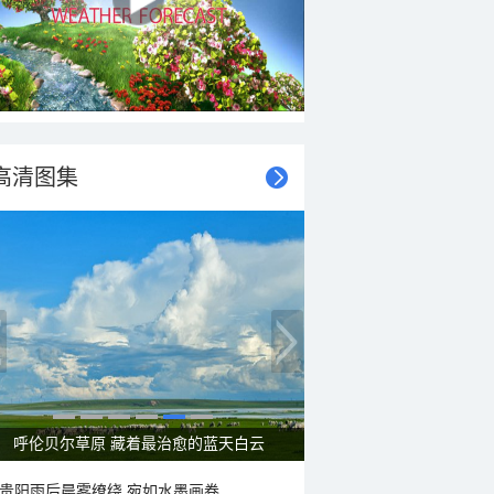
高清图集
呼伦贝尔草原 藏着最治愈的蓝天白云
贵阳雨后晨雾缭绕 宛如水墨画卷