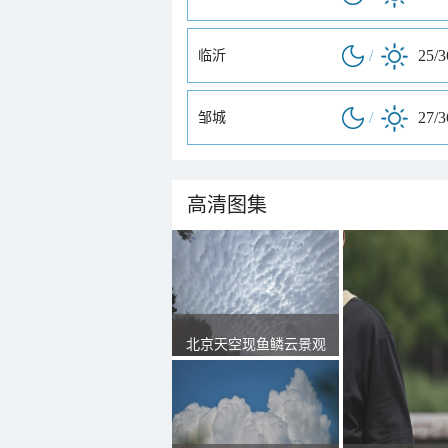
/
25/
临沂
/
27/
邹城
高清图集
北京天空现鱼鳞云景观