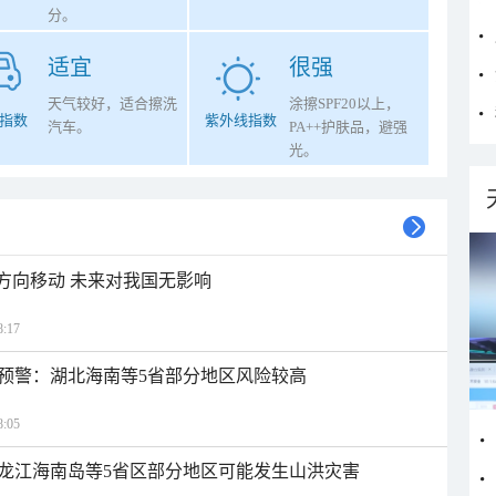
分。
适宜
很强
天气较好，适合擦洗
涂擦SPF20以上，
指数
紫外线指数
汽车。
PA++护肤品，避强
光。
北方向移动 未来对我国无影响
:17
预警：湖北海南等5省部分地区风险较高
:05
龙江海南岛等5省区部分地区可能发生山洪灾害