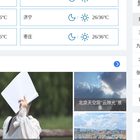
36°C
/
26/36°C
济宁
36°C
/
26/36°C
枣庄
北京天空现“云隙光”景
象