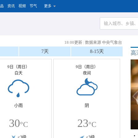
品
资讯
视频
节气
更多
18:00更新
|
数据来源 中央气象台
7天
8-15天
高
9日（周日）
9日（周日）
白天
夜间
小雨
阴
30
23
°C
°C
<3级
<3级