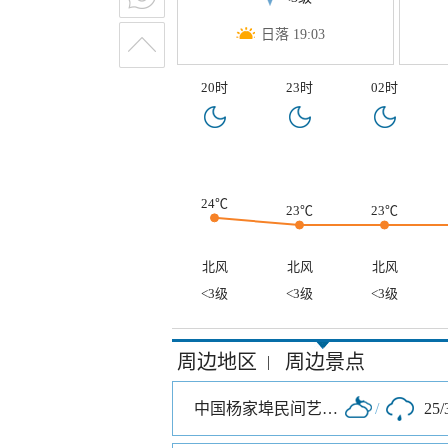
日落 19:03
20时
23时
02时
24℃
23℃
23℃
北风
北风
北风
<3级
<3级
<3级
周边地区
周边景点
|
中国杨家埠民间艺术大观园
/
25/