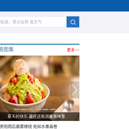
清图集
更多>>
夏天的快乐 藏在这些消暑美味里
贵阳雨后晨雾缭绕 宛如水墨画卷