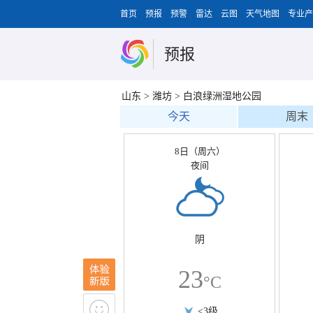
首页
预报
预警
雷达
云图
天气地图
专业产
预报
山东
>
潍坊
>
白浪绿洲湿地公园
今天
周末
8日（周六）
夜间
阴
23
°C
<3级