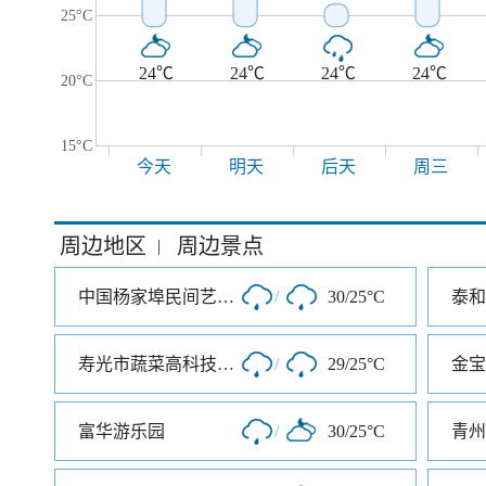
25°C
24℃
24℃
24℃
24℃
20°C
15°C
今天
明天
后天
周三
周边地区
周边景点
|
中国杨家埠民间艺术大观园
/
30/25°C
泰和
寿光市蔬菜高科技示范园
/
29/25°C
金宝
富华游乐园
/
30/25°C