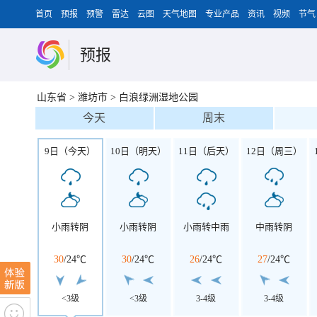
首页
预报
预警
雷达
云图
天气地图
专业产品
资讯
视频
节气
预报
山东省
>
潍坊市
>
白浪绿洲湿地公园
今天
周末
9日（今天）
10日（明天）
11日（后天）
12日（周三）
小雨转阴
小雨转阴
小雨转中雨
中雨转阴
30
/
24℃
30
/
24℃
26
/
24℃
27
/
24℃
<3级
<3级
3-4级
3-4级