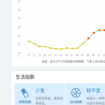
37
34
31
28
25
22
19
21
22
23
00
01
02
03
04
05
06
07
08
09
10
1
℃
温度：表示大气冷热程度的物理量，气象上给出的温
生活指数
少发
较不宜
无明显降温，感冒机
有降水，推荐
感冒指数
运动指数
率较低。
内进行休闲运