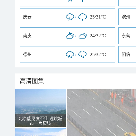
/
25/31°C
庆云
滨州
/
24/32°C
南皮
东营
/
25/32°C
德州
阳信
高清图集
北京能见度不佳 远眺城
市一片朦胧