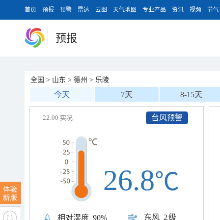
首页
预报
预警
雷达
云图
天气地图
专业产品
资讯
视频
节气
预报
全国
>
山东
>
德州
>
乐陵
今天
7天
8-15天
台风预警
22:00 实况
26.8
℃
东风
2级
相对湿度
90%