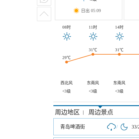
日出 05:09
08时
11时
14时
31℃
31℃
29℃
西北风
东南风
东南风
<3级
<3级
<3级
周边地区
周边景点
|
青岛啤酒街
/
33/