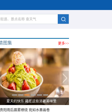
清图集
更多>>
夏天的快乐 藏在这些消暑美味里
贵阳雨后晨雾缭绕 宛如水墨画卷