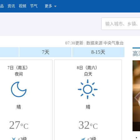
品
资讯
视频
节气
更多
07:30更新
|
数据来源 中央气象台
7天
8-15天
高
7日（周五）
8日（周六）
夜间
白天
晴
晴
27
32
°C
°C
<3级
<3级