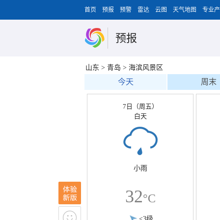
首页
预报
预警
雷达
云图
天气地图
专业产
预报
山东
>
青岛
>
海滨风景区
今天
周末
7日（周五）
白天
小雨
32
°C
<3级