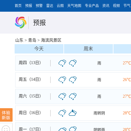
首页
预报
预警
雷达
云图
天气地图
专业产品
资讯
视频
节气
预报
山东
>
青岛
>
海滨风景区
今天
周末
周四（13日）
雨
27℃
周五（14日）
雨
26℃
周六（15日）
雨
27℃
周日（16日）
雨转阴
28℃
周一（17日）
阴转雨
28℃