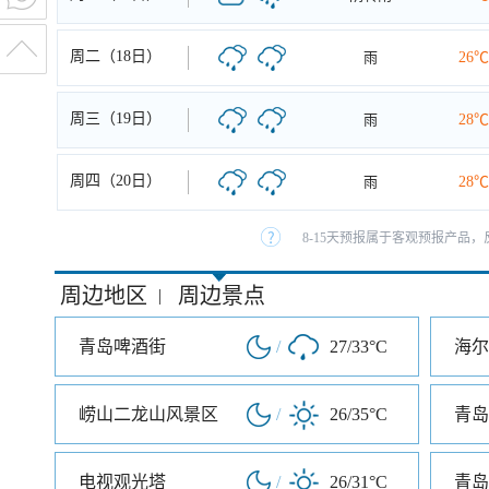
周二（18日）
雨
26℃
周三（19日）
雨
28℃
周四（20日）
雨
28℃
8-15天预报属于客观预报产品，
周边地区
周边景点
|
青岛啤酒街
/
27/33°C
海尔
崂山二龙山风景区
/
26/35°C
电视观光塔
/
26/31°C
青岛