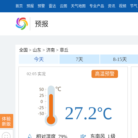
首页
预报
预警
雷达
云图
天气地图
专业产品
资讯
视频
节气
预报
全国
>
山东
>
济南
>
章丘
今天
7天
8-15天
高温预警
02:05 实况
27.2
℃
东南风
1级
相对湿度
79%