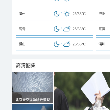
/
26/38°C
滨州
济阳
/
26/38°C
高青
东营
/
26/36°C
博山
淄川
高清图集
北京天空现鱼鳞云景观