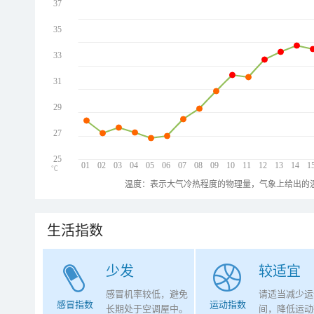
37
35
33
31
29
27
25
01
02
03
04
05
06
07
08
09
10
11
12
13
14
1
℃
温度：表示大气冷热程度的物理量，气象上给出的温
生活指数
少发
较适宜
感冒机率较低，避免
请适当减少运
感冒指数
运动指数
长期处于空调屋中。
间，降低运动